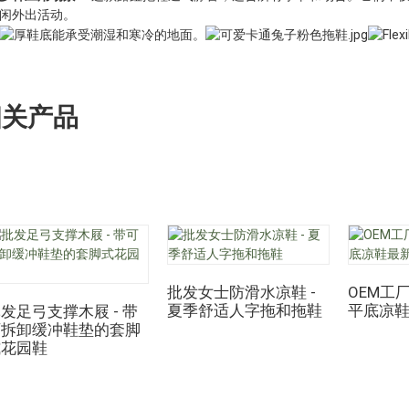
闲外出活动。
相关产品
批发女士防滑水凉鞋 -
OEM工
夏季舒适人字拖和拖鞋
平底凉
发足弓支撑木屐 - 带
可拆卸缓冲鞋垫的套脚
式花园鞋