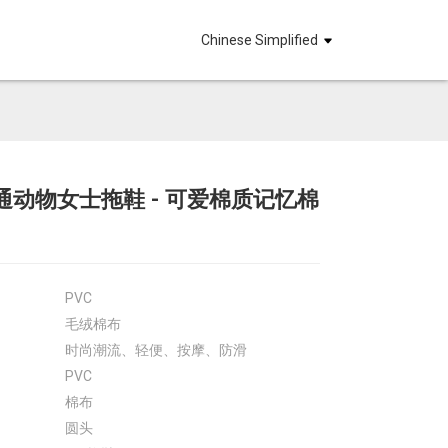
Chinese Simplified
通动物女士拖鞋 - 可爱棉质记忆棉
Loading...
Loading...
Loadin
Loadin
PVC
毛绒棉布
时尚潮流、轻便、按摩、防滑
PVC
棉布
圆头