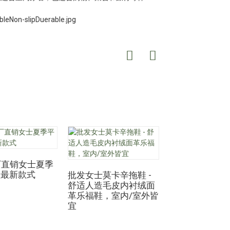
厂直销女士夏季
OEM 女士记忆棉
鞋最新款式
轻便室内鞋履
批发女士莫卡辛拖鞋 -
选项
舒适人造毛皮内衬绒面
革乐福鞋，室内/室外皆
宜