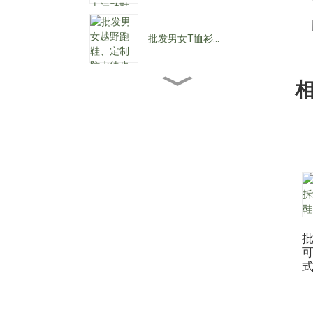
批发男女T恤衫...
批发女士踝靴...
批发女士低跟鞋……
定制防水系带C...
批
尖头女式牛仔靴...