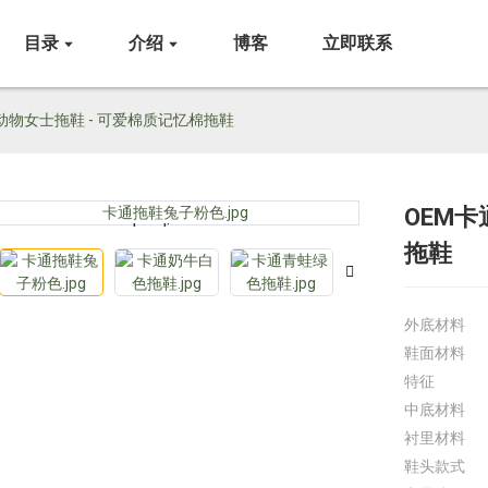
目录
介绍
博客
立即联系
动物女士拖鞋 - 可爱棉质记忆棉拖鞋
OEM卡
Loading...
Loading...
拖鞋
外底材料
鞋面材料
特征
中底材料
衬里材料
鞋头款式