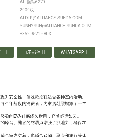
AL-拖鞋6270
2000双
ALDLP@ALLIANCE-SUNDA.COM
SUNNYSUN@ALLIANCE-SUNDA.COM
+852 9521 6803
们
电子邮件
WHATSAPP
底提升安全性，使这款拖鞋适合各种室内活动。
了各个年龄段的消费者，为家居鞋履增添了一丝
轻盈的EVA鞋底经久耐用，穿着舒适如云。
时的噪音。鞋底的防滑点增强了抓地力，确保在
仅适合室内穿着，也适合购物、聚会和旅行等休