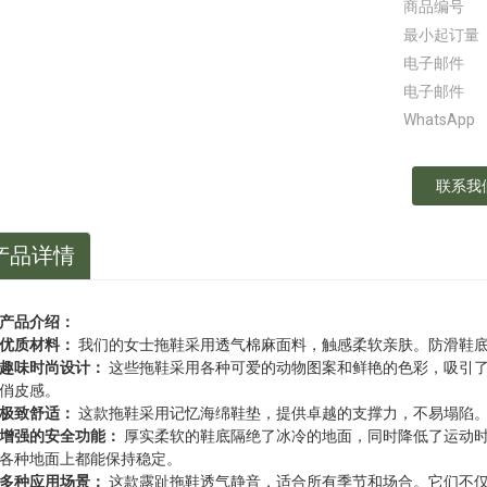
商品编号
最小起订量
电子邮件
电子邮件
WhatsApp
联系我
产品详情
产品介绍：
优质材料：
我们的女士拖鞋采用透气棉麻面料，触感柔软亲肤。防滑鞋
趣味时尚设计：
这些拖鞋采用各种可爱的动物图案和鲜艳的色彩，吸引
俏皮感。
极致舒适：
这款拖鞋采用记忆海绵鞋垫，提供卓越的支撑力，不易塌陷。
增强的安全功能：
厚实柔软的鞋底隔绝了冰冷的地面，同时降低了运动
各种地面上都能保持稳定。
多种应用场景：
这款露趾拖鞋透气静音，适合所有季节和场合。它们不