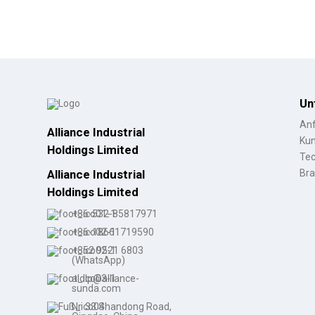
Un
Anf
Alliance Industrial
Kun
Holdings Limited
Tec
Alliance Industrial
Bra
Holdings Limited
+86-532-85817971
+86-18661719590
+852 9521 6803
(WhatsApp)
aldlp@alliance-
sunda.com
Nr. 33 Shandong Road,