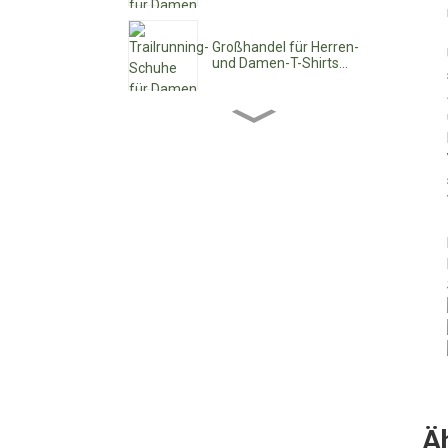
Großhandel für Herren-
und Damen-T-Shirts...
Großhandel für Damen-
Ankle-Boots...
Großhandel für
Damenschuhe mit
niedrigem Absatz ...
Maßgefertigte
wasserdichte
Schnürschuhe...
Pointy Toe Damen-
Cowboyschuhe...
Ä