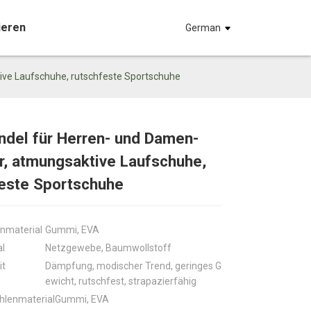
ieren
German
ive Laufschuhe, rutschfeste Sportschuhe
del für Herren- und Damen-
, atmungsaktive Laufschuhe,
Loading...
Loading...
Loadin
Loadin
feste Sportschuhe
nmaterial
Gummi, EVA
l
Netzgewebe, Baumwollstoff
it
Dämpfung, modischer Trend, geringes G
ewicht, rutschfest, strapazierfähig
hlenmaterial
Gummi, EVA