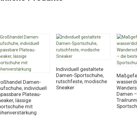
Individuell gestaltete
Damen-Sportschuhe,
Maßgefer
rutschfeste, modische
wasserdi
roßhandel Damen-
Sneaker
Wanders
ufschuhe, individuell
Damen – 
npassbare Plateau-
Trailrunn
eaker, lässige
Sportsc
portschuhe mit
öhenverstärkung