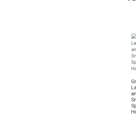
G
La
a
Sn
S
H