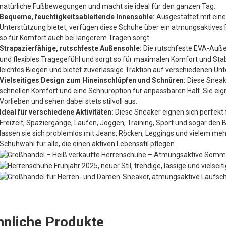
natürliche Fußbewegungen und macht sie ideal für den ganzen Tag.
Bequeme, feuchtigkeitsableitende Innensohle:
Ausgestattet mit eine
Unterstützung bietet, verfügen diese Schuhe über ein atmungsaktives F
so für Komfort auch bei längerem Tragen sorgt.
Strapazierfähige, rutschfeste Außensohle:
Die rutschfeste EVA-Außen
und flexibles Tragegefühl und sorgt so für maximalen Komfort und Sta
leichtes Biegen und bietet zuverlässige Traktion auf verschiedenen Un
Vielseitiges Design zum Hineinschlüpfen und Schnüren:
Diese Sneak
schnellen Komfort und eine Schnüroption für anpassbaren Halt. Sie ei
Vorlieben und sehen dabei stets stilvoll aus.
Ideal für verschiedene Aktivitäten:
Diese Sneaker eignen sich perfekt f
Freizeit, Spaziergänge, Laufen, Joggen, Training, Sport und sogar den B
lassen sie sich problemlos mit Jeans, Röcken, Leggings und vielem meh
Schuhwahl für alle, die einen aktiven Lebensstil pflegen.
hnliche Produkte