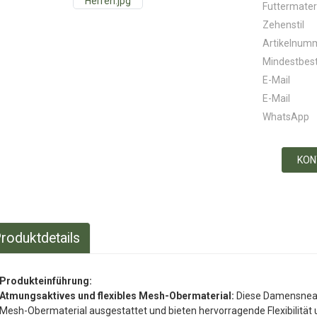
Futtermater
Zehenstil
Artikelnum
Mindestbes
E-Mail
E-Mail
WhatsApp
KON
roduktdetails
Produkteinführung:
Atmungsaktives und flexibles Mesh-Obermaterial:
Diese Damensneake
Mesh-Obermaterial ausgestattet und bieten hervorragende Flexibilität 