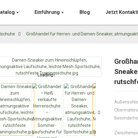
atalog
Einführung
Blog
Jetzt Kontakt
tschuhe
Großhandel für Herren- und Damen-Sneaker, atmungsakt
Großhan
Sneaker
Loading...
Loading...
rutsch
Außensohle
Obermateria
Besonderhe
Zwischenso