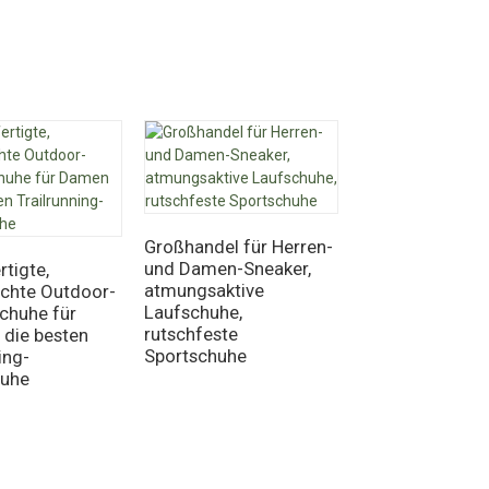
Großhandel für Herren-
und Damen-Sneaker,
tigte,
atmungsaktive
chte Outdoor-
Großhandel
Laufschuhe,
chuhe für
Barfußschuhe f
rutschfeste
die besten
Damen und Her
Sportschuhe
ing-
Minimalistische
huhe
Laufschuhe
Schnelltrockne
Wassersportsc