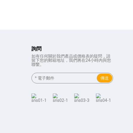
詢問
如有任何關於我們產品或價格表的疑問，請
留下您的郵箱地址，我們將在24小時內與您
聯繫。
傳送