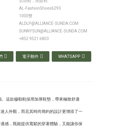
尖頭鞋，閉趾鞋
AL-FashionShoes6293
1000雙
ALDLP@ALLIANCE-SUNDA.COM
SUNNYSUN@ALLIANCE-SUNDA.COM
+852 9521 6803
們
電子郵件
WHATSAPP
驗。這款穆勒鞋採用加厚鞋墊，帶來極致舒適
造迷人外觀，而且其時尚簡約的設計更增添了一
舒適感，既能提供寬鬆的穿著體驗，又能讓你保