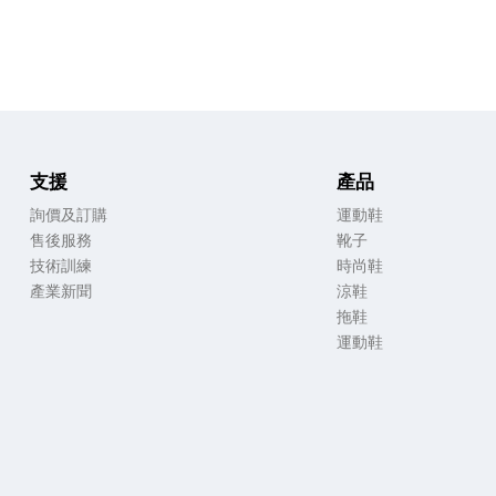
支援
產品
詢價及訂購
運動鞋
售後服務
靴子
技術訓練
時尚鞋
產業新聞
涼鞋
拖鞋
運動鞋