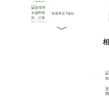
批發男女T恤衫...
批發女士踝靴...
批發女士低跟鞋…
客製化防水繫帶C...
女
尖頭女式牛仔靴...