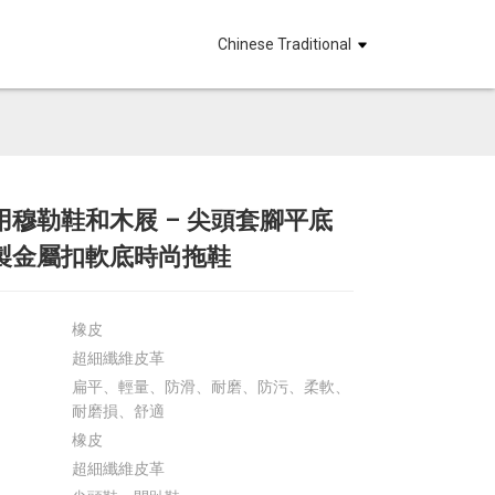
Chinese Traditional
用穆勒鞋和木屐 – 尖頭套腳平底
Loading...
Loading...
Loadin
Loadin
製金屬扣軟底時尚拖鞋
橡皮
超細纖維皮革
扁平、輕量、防滑、耐磨、防污、柔軟、
耐磨損、舒適
橡皮
超細纖維皮革