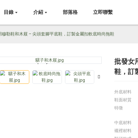
目錄
介紹
部落格
立即聯繫
用穆勒鞋和木屐 – 尖頭套腳平底鞋，訂製金屬扣軟底時尚拖鞋
批發女
Loading...
Loading...
鞋，訂
外底材料
鞋面材質
特徵
中底材料
襯裡材料