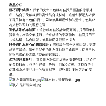
產品介紹：
輕巧彈性結構：
我們的女士白色帆布鞋採用輕盈的橡膠外
底，結合了天然橡膠和高性能合成材料。這種創新配方確保
了鞋子擁有出色的彈性，同時兼具耐用性和防滑性，使其成
為旅行和運動的理想之選。
透氣多彩帆布鞋面：
這款帆布鞋設計時尚亮麗，採用透氣材
質製成，增強空氣流通，帶來舒適的穿著體驗。鞋面採用三
片式結構，貼合腳型，兼具時尚外觀與支撐力。
以舒適性為核心的圓頭設計：
圓頭設計適合各種腳型，穿著
舒適不緊繃。這使得我們的帆布運動鞋用途廣泛，從日常休
閒到活躍的校園環境都能輕鬆駕馭。
多功能經典設計：
這款帆布鞋採用經典的繫帶設計，易於搭
配各種服飾，包括牛仔褲、洋裝、T恤和短褲。這種百搭性
使其成為您產品線中的寶貴補充，能夠滿足不同客戶的需
求。