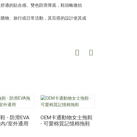
美舒適的貼合感。雙色防滑厚底，鞋頭略微抬
、購物、旅行或日常活動，其百搭的設計使其成
 - 防滑EVA
OEM卡通動物女士拖鞋
批發女士平底涼鞋
內/室外通用
- 可愛棉質記憶棉拖鞋
皮材質，附記
墊和扣