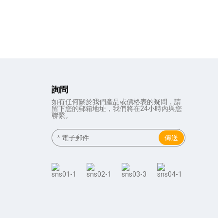
詢問
如有任何關於我們產品或價格表的疑問，請
留下您的郵箱地址，我們將在24小時內與您
聯繫。
傳送