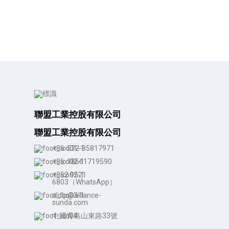
聯盟工業控股有限公司
聯盟工業控股有限公司
+86-532-85817971
+86-18661719590
+852 9521
6803（WhatsApp）
aldlp@alliance-
sunda.com
中國青島山東路33號