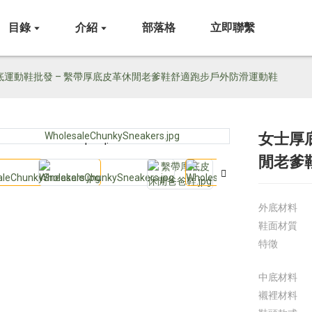
目錄
介紹
部落格
立即聯繫
底運動鞋批發 – 繫帶厚底皮革休閒老爹鞋舒適跑步戶外防滑運動鞋
女士厚
Loading...
Loading...
閒老爹
外底材料
鞋面材質
特徵
中底材料
襯裡材料