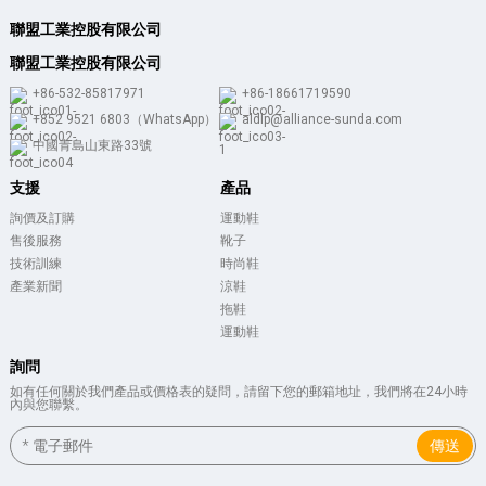
聯盟工業控股有限公司
聯盟工業控股有限公司
+86-532-85817971
+86-18661719590
+852 9521 6803（WhatsApp）
aldlp@alliance-sunda.com
中國青島山東路33號
支援
產品
詢價及訂購
運動鞋
售後服務
靴子
技術訓練
時尚鞋
產業新聞
涼鞋
拖鞋
運動鞋
詢問
如有任何關於我們產品或價格表的疑問，請留下您的郵箱地址，我們將在24小時
內與您聯繫。
傳送