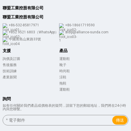
聯盟工業控股有限公司
聯盟工業控股有限公司
+86-532-85817971
+86-18661719590
+852 9521 6803（WhatsApp）
aldlp@alliance-sunda.com
中國青島山東路33號
支援
產品
詢價及訂購
運動鞋
售後服務
靴子
技術訓練
時尚鞋
產業新聞
涼鞋
拖鞋
運動鞋
詢問
如有任何關於我們產品或價格表的疑問，請留下您的郵箱地址，我們將在24小時
內與您聯繫。
傳送