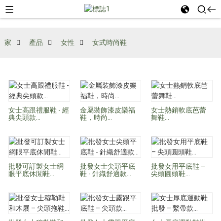
家
產品
女性
女式時尚鞋
女士高跟禮服鞋 - 經
金屬裝飾漆皮樂福
女士熱銷軟底芭蕾
典尖頭款...
鞋，時尚…
舞鞋...
批發可訂製女士網
批發女士尖頭平底
批發女用平底鞋 –
眼平底休閒鞋…
鞋 - 針織舒適款...
尖頭圓頭鞋...