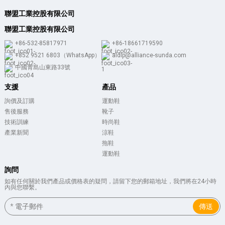
聯盟工業控股有限公司
聯盟工業控股有限公司
+86-532-85817971
+86-18661719590
+852 9521 6803（WhatsApp）
aldlp@alliance-sunda.com
中國青島山東路33號
支援
產品
詢價及訂購
運動鞋
售後服務
靴子
技術訓練
時尚鞋
產業新聞
涼鞋
拖鞋
運動鞋
詢問
如有任何關於我們產品或價格表的疑問，請留下您的郵箱地址，我們將在24小時
內與您聯繫。
傳送