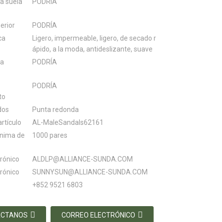
la suela
PODRÍA
erior
PODRÍA
ca
Ligero, impermeable, ligero, de secado r
ápido, a la moda, antideslizante, suave
la
PODRÍA
PODRÍA
to
dos
Punta redonda
rtículo
AL-MaleSandals62161
ínima de
1000 pares
trónico
ALDLP@ALLIANCE-SUNDA.COM
trónico
SUNNYSUN@ALLIANCE-SUNDA.COM
+852 9521 6803
ÁCTANOS
CORREO ELECTRÓNICO