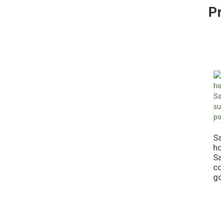
P
Sa
h
Sa
co
g