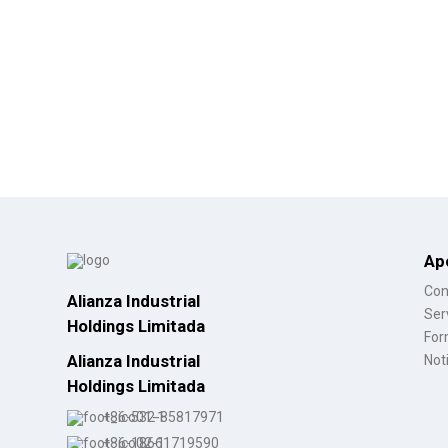
Ap
Con
Alianza Industrial
Ser
Holdings Limitada
For
Alianza Industrial
Not
Holdings Limitada
+86-532-85817971
+86-18661719590