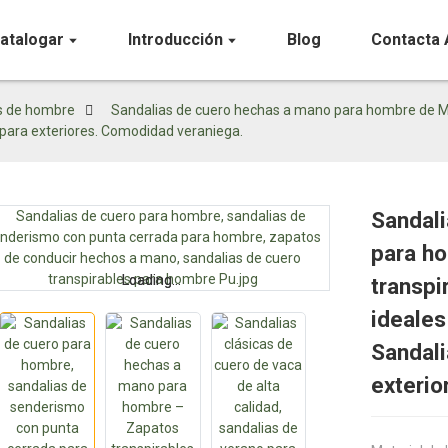
atalogar
Introducción
Blog
Contacta 
s de hombre
Sandalias de cuero hechas a mano para hombre de Mal
para exteriores. Comodidad veraniega.
Sandal
para h
Loading...
Loading...
transpi
ideales
Sandal
exterio