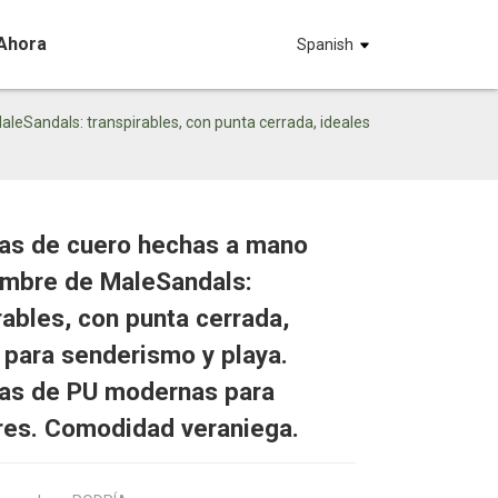
Ahora
Spanish
eSandals: transpirables, con punta cerrada, ideales
ias de cuero hechas a mano
ombre de MaleSandals:
Loading...
Loading...
Loadin
Loadin
rables, con punta cerrada,
 para senderismo y playa.
ias de PU modernas para
res. Comodidad veraniega.