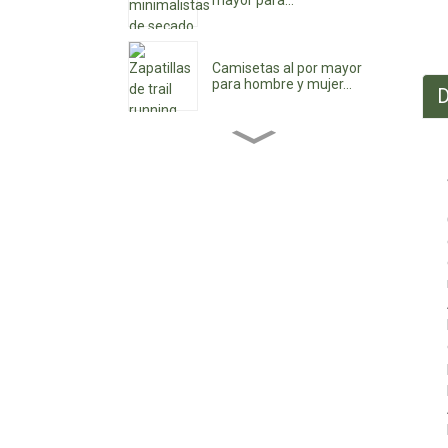
mayor para...
Camisetas al por mayor
para hombre y mujer...
D
Botines de mujer al por
mayor...
Zapatos de tacón bajo
para mujer al por mayor...
Zapatos impermeables
con cordones
personalizados...
Zapatos vaqueros de
punta para mujer...