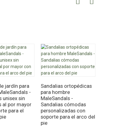
e jardín para
Sandalias ortopédicas
Sandalias ajusta
MaleSandals -
para hombre
por mayor para
 unisex sin
MaleSandals -
hombres y muje
 al por mayor
Sandalias cómodas
cómodas pantu
rte para el
personalizadas con
planas de EVA 
pie
soporte para el arco del
hombres y muje
pie