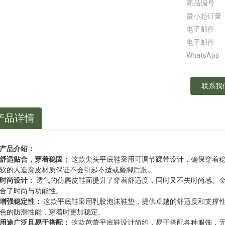
商品编号
最小起订量
电子邮件
电子邮件
WhatsApp
联系我
产品详情
产品介绍：
舒适贴合，穿着稳固：
这款尖头平底鞋采用可调节踝带设计，确保穿着
软的人造麂皮材质保证不会引起不适或磨脚后跟。
时尚设计：
透气的仿麂皮鞋面提升了穿着舒适度，同时又不失时尚感。
合了时尚与功能性。
增强稳定性：
这款平底鞋采用乳胶泡沫鞋垫，提供卓越的舒适度和支撑
色的防滑性能，穿着时更加稳定。
用途广泛且易于搭配：
这款芭蕾平底鞋设计简约，易于搭配各种服饰，