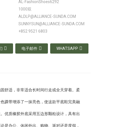
AL-FashionShoes6292
1000双
ALDLP@ALLIANCE-SUNDA.COM
SUNNYSUN@ALLIANCE-SUNDA.COM
+852 9521 6803
们
电子邮件
WHATSAPP
稳固舒适，非常适合长时间行走或全天穿着。柔
金色踝带增添了一抹亮色，使这款平底鞋完美融
性。优质橡胶外底采用五边形颗粒设计，具有出
无论是办公、休闲外出、购物、派对还是度假，