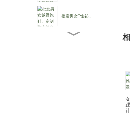
批发男女T恤衫...
批发女士踝靴...
批发女士低跟鞋……
定制防水系带C...
踝
尖头女式牛仔靴...