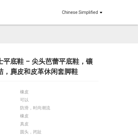
Chinese Simplified
士平底鞋 – 尖头芭蕾平底鞋，镶
Loading...
Loading...
Loadin
Loadin
结，麂皮和皮革休闲套脚鞋
橡皮
可以
防滑，时尚潮流
橡皮
真皮
圆头，闭趾