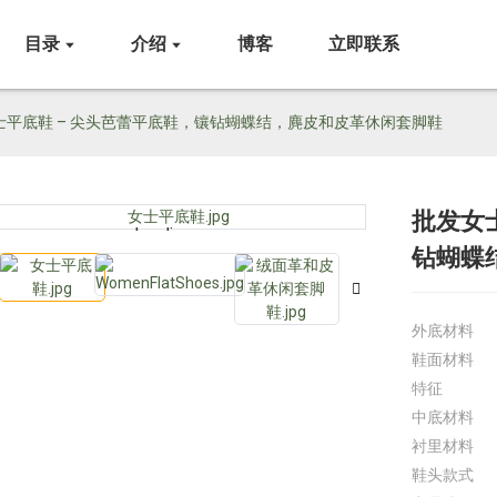
目录
介绍
博客
立即联系
士平底鞋 – 尖头芭蕾平底鞋，镶钻蝴蝶结，麂皮和皮革休闲套脚鞋
批发女
Loading...
Loading...
钻蝴蝶
外底材料
鞋面材料
特征
中底材料
衬里材料
鞋头款式