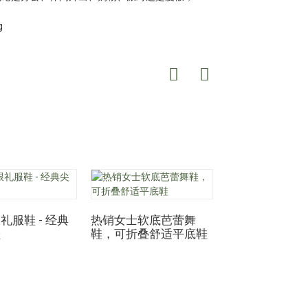
礼服鞋 - 经典
热销女士软底芭蕾舞
鞋
鞋，可折叠舒适平底鞋
批发男女越野
制防水徒步鞋
滑运动鞋