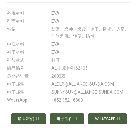
外底材料
EVA
鞋面材料
EVA
特征
防滑、缓冲、缓震、速干、防滑、赤足、
时尚潮流、轻便、防滑
中底材料
EVA
衬里材料
EVA
鞋头款式
打开
商品编号
AL-儿童拖鞋62105
最小起订量
2000双
电子邮件
ALDLP@ALLIANCE-SUNDA.COM
电子邮件
SUNNYSUN@ALLIANCE-SUNDA.COM
WhatsApp
+852 9521 6803
联系我们
电子邮件
WHATSAPP