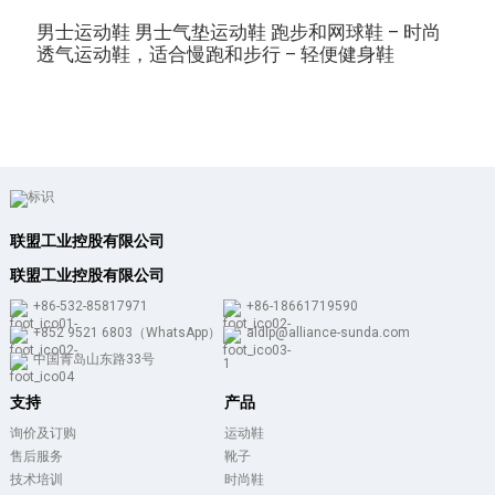
男士运动鞋 男士气垫运动鞋 跑步和网球鞋 – 时尚
M
透气运动鞋，适合慢跑和步行 – 轻便健身鞋
联盟工业控股有限公司
联盟工业控股有限公司
+86-532-85817971
+86-18661719590
+852 9521 6803（WhatsApp）
aldlp@alliance-sunda.com
中国青岛山东路33号
支持
产品
询价及订购
运动鞋
售后服务
靴子
技术培训
时尚鞋