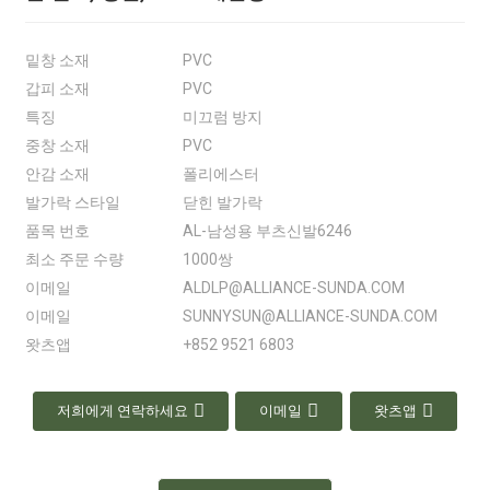
밑창 소재
PVC
갑피 소재
PVC
특징
미끄럼 방지
중창 소재
PVC
안감 소재
폴리에스터
발가락 스타일
닫힌 발가락
품목 번호
AL-남성용 부츠신발6246
최소 주문 수량
1000쌍
이메일
ALDLP@ALLIANCE-SUNDA.COM
이메일
SUNNYSUN@ALLIANCE-SUNDA.COM
왓츠앱
+852 9521 6803
저희에게 연락하세요
이메일
왓츠앱