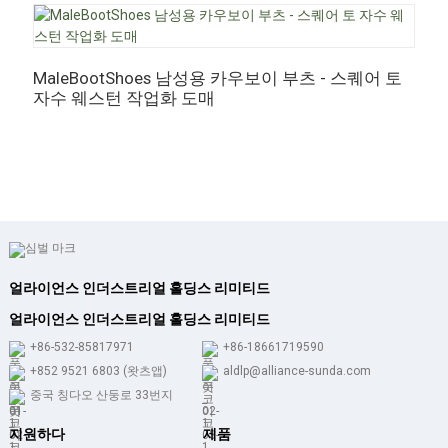
MaleBootShoes 남성용 카우보이 부츠 - 스퀘어 토
자수 웨스턴 작업화 도매
M
–
얼
얼라이언스 인더스트리얼 홀딩스 리미티드
얼라이언스 인더스트리얼 홀딩스 리미티드
+86-532-85817971
+86-18661719590
+852 9521 6803 (왓츠앱)
aldlp@alliance-sunda.com
중국 칭다오 산둥로 33번지
지원하다
제품