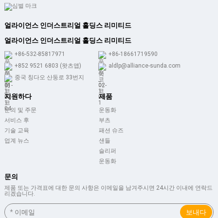
얼라이언스 인더스트리얼 홀딩스 리미티드
얼라이언스 인더스트리얼 홀딩스 리미티드
+86-532-85817971
+86-18661719590
+852 9521 6803 (왓츠앱)
aldlp@alliance-sunda.com
중국 칭다오 산둥로 33번지
지원하다
제품
문의 및 주문
운동화
서비스 후
부츠
기술 교육
패션 슈즈
업계 뉴스
샌들
슬리퍼
운동화
문의
제품 또는 가격표에 대한 문의 사항은 이메일을 남겨주시면 24시간 이내에 연락드
리겠습니다.
보내다