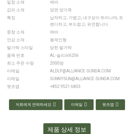
밑창 소재
에바
갑피 소재
양면 양가죽
특징
납작하고, 가볍고, 내구성이 뛰어나며, 트
렌디하고, 부드럽고, 유연합니다.
중창 소재
에바
안감 소재
봉제인형
발가락 스타일
닫힌 발가락
품목 번호
AL-슬리퍼6256
최소 주문 수량
2000쌍
이메일
ALDLP@ALLIANCE-SUNDA.COM
이메일
SUNNYSUN@ALLIANCE-SUNDA.COM
왓츠앱
+852 9521 6803
저희에게 연락하세요
이메일
왓츠앱
제품 상세 정보