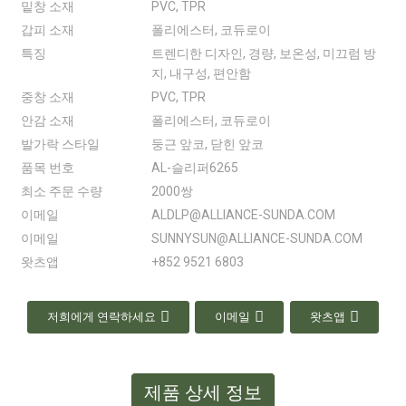
밑창 소재
PVC, TPR
갑피 소재
폴리에스터, 코듀로이
특징
트렌디한 디자인, 경량, 보온성, 미끄럼 방
지, 내구성, 편안함
중창 소재
PVC, TPR
안감 소재
폴리에스터, 코듀로이
발가락 스타일
둥근 앞코, 닫힌 앞코
품목 번호
AL-슬리퍼6265
최소 주문 수량
2000쌍
이메일
ALDLP@ALLIANCE-SUNDA.COM
이메일
SUNNYSUN@ALLIANCE-SUNDA.COM
왓츠앱
+852 9521 6803
저희에게 연락하세요
이메일
왓츠앱
제품 상세 정보