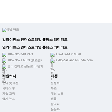
얼라이언스 인더스트리얼 홀딩스 리미티드
얼라이언스 인더스트리얼 홀딩스 리미티드
+86-532-85817971
+86-18661719590
+852 9521 6803 (왓츠앱)
aldlp@alliance-sunda.com
중국 칭다오 산둥로 33번지
지원하다
제품
문의 및 주문
운동화
서비스 후
부츠
기술 교육
패션 슈즈
업계 뉴스
샌들
슬리퍼
운동화