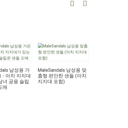
ndals 남성용 가
MaleSandals 남성용 맞
MaleSandals
 - 아치 지지대
춤형 편안한 샌들 (아치
식 슬라이드 샌들
남녀 공용 슬립
지지대 포함)
공용 편안한 EV
도매
슬리퍼