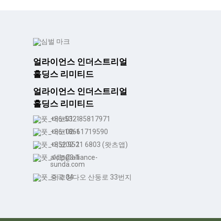
얼라이언스 인더스트리얼
홀딩스 리미티드
얼라이언스 인더스트리얼
홀딩스 리미티드
+86-532-85817971
+86-18661719590
+852 9521 6803 (왓츠앱)
aldlp@alliance-
sunda.com
중국 칭다오 산둥로 33번지