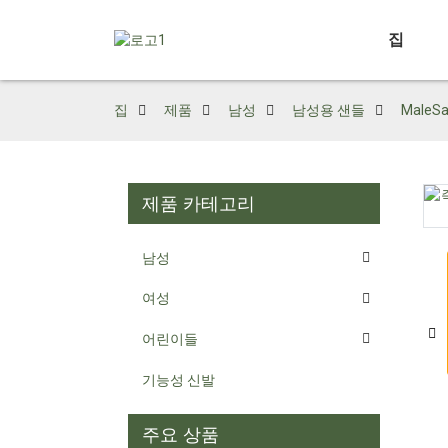
집
집
제품
남성
남성용 샌들
Male
제품 카테고리
Loading...
Loading...
남성
여성
어린이들
기능성 신발
주요 상품