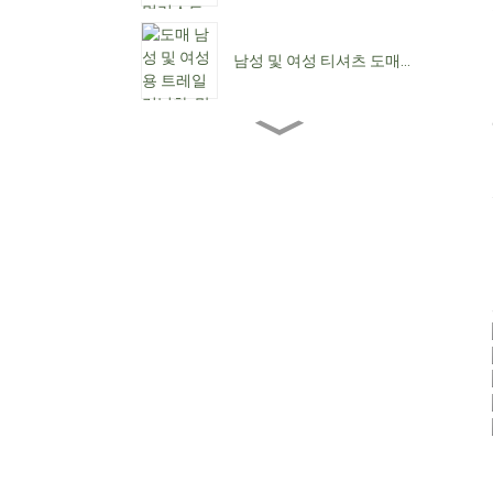
남성 및 여성 티셔츠 도매...
도매 여성용 앵클 부츠...
여성용 로우힐 도매...
맞춤형 방수 레이스업 C...
뾰족한 앞코 여성용 카우보
이 부츠...