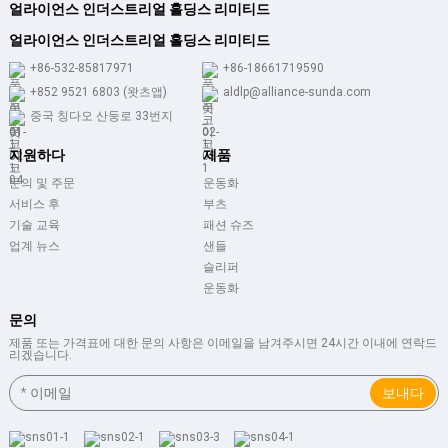
얼라이언스 인더스트리얼 홀딩스 리미티드
얼라이언스 인더스트리얼 홀딩스 리미티드
+86-532-85817971
+86-18661719590
+852 9521 6803 (왓츠앱)
aldlp@alliance-sunda.com
중국 칭다오 산둥로 33번지
지원하다
제품
문의 및 주문
운동화
서비스 후
부츠
기술 교육
패션 슈즈
업계 뉴스
샌들
슬리퍼
운동화
문의
제품 또는 가격표에 대한 문의 사항은 이메일을 남겨주시면 24시간 이내에 연락드
리겠습니다.
보내다