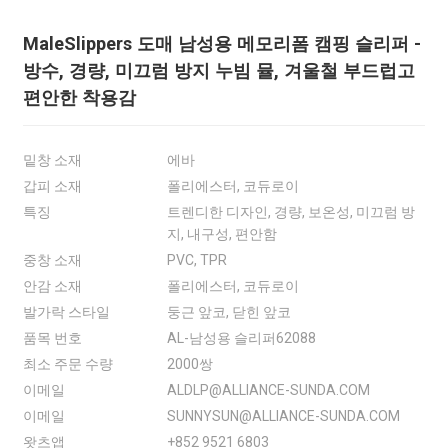
MaleSlippers 도매 남성용 메모리폼 캠핑 슬리퍼 -
방수, 경량, 미끄럼 방지 누빔 뮬, 겨울철 부드럽고
편안한 착용감
밑창 소재
에바
갑피 소재
폴리에스터, 코듀로이
특징
트렌디한 디자인, 경량, 보온성, 미끄럼 방
지, 내구성, 편안함
중창 소재
PVC, TPR
안감 소재
폴리에스터, 코듀로이
발가락 스타일
둥근 앞코, 닫힌 앞코
품목 번호
AL-남성용 슬리퍼62088
최소 주문 수량
2000쌍
이메일
ALDLP@ALLIANCE-SUNDA.COM
이메일
SUNNYSUN@ALLIANCE-SUNDA.COM
왓츠앱
+852 9521 6803