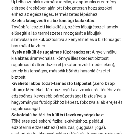
Új felhasználók számára ideális, az optimális eredmény
elérése érdekében ajánlott fokozatosan hozzászokni
ehhez az egészséges, természetes lépéshez.
Széles lábujjvédő és biztonsági kialakítás:
Továbbfejlesztett kialakítású, széles lábujjrésszel, amely
elősegíti a láb természetes mozgását a lábujjak
szétválása nélkül, biztosítva a kényelmet és a biztonságot
használat közben.
Nyelv nélküli és rugalmas fűzőrendszer:
A nyelv nélküli
kialakítás áramvonalas, könnyű illeszkedést biztosít,
rugalmas fűzőrendszerrel (a katonai zöld modelleken),
amely biztonságos, második bőrhöz hasonló érzetet
biztosít.
Kivehető lábboltozat-támasztó talpbetét (Zero Drop
stílus):
Mérsékelt támaszt nyújt az izmok erősítéséhez és
edzéséhez, kevesebb párnázottságot biztosítva a
hagyományos futócipőkhöz képest, fokozva a láb erejét és
rugalmasságát.
Sokoldalú beltéri és kültéri tevékenységekhez:
Tökéletes széleskörű fizikai aktivitáshoz, például
edzőtermi edzésekhez (felhúzás, guggolás, jóga),
szabadtéri tevékenységekhez (túrázás, kocogás, mászás)