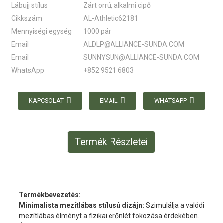
Lábujj stílus
Zárt orrú, alkalmi cipő
Cikkszám
AL-Athletic62181
Mennyiségi egység
1000 pár
Email
ALDLP@ALLIANCE-SUNDA.COM
Email
SUNNYSUN@ALLIANCE-SUNDA.COM
WhatsApp
+852 9521 6803
KAPCSOLAT
EMAIL
WHATSAPP
Termék Részletei
Termékbevezetés:
Minimalista mezítlábas stílusú dizájn:
Szimulálja a valódi
mezítlábas élményt a fizikai erőnlét fokozása érdekében.