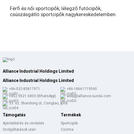
Férfi és női sportcipők, lélegző futócipők,
E
csúszásgátló sportcipők nagykereskedelemben
t
Alliance Industrial Holdings Limited
Alliance Industrial Holdings Limited
+86-532-85817971
+86-18661719590
+852 9521 6803 (WhatsApp)
aldlp@alliance-sunda.com
33. sz. Shandong út, Csingtao, Kína
Támogatás
Termékek
Ajánlatkérés és rendelés
Sportcipők
Szolgáltatások után
Csizma