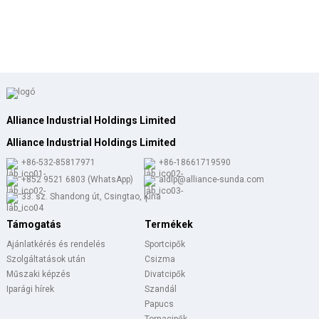
Alliance Industrial Holdings Limited
Alliance Industrial Holdings Limited
+86-532-85817971
+86-18661719590
+852 9521 6803 (WhatsApp)
aldlp@alliance-sunda.com
33. sz. Shandong út, Csingtao, Kína
Támogatás
Termékek
Ajánlatkérés és rendelés
Sportcipők
Szolgáltatások után
Csizma
Műszaki képzés
Divatcipők
Iparági hírek
Szandál
Papucs