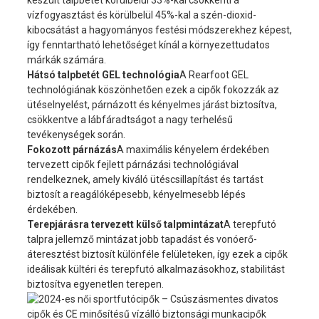
készült talpbetét körülbelül 33%-kal csökkenti a
vízfogyasztást és körülbelül 45%-kal a szén-dioxid-
kibocsátást a hagyományos festési módszerekhez képest,
így fenntartható lehetőséget kínál a környezettudatos
márkák számára.
Hátsó talpbetét GEL technológia
A Rearfoot GEL
technológiának köszönhetően ezek a cipők fokozzák az
ütéselnyelést, párnázott és kényelmes járást biztosítva,
csökkentve a lábfáradtságot a nagy terhelésű
tevékenységek során.
Fokozott párnázás
A maximális kényelem érdekében
tervezett cipők fejlett párnázási technológiával
rendelkeznek, amely kiváló ütéscsillapítást és tartást
biztosít a reagálóképesebb, kényelmesebb lépés
érdekében.
Terepjárásra tervezett külső talpmintázat
A terepfutó
talpra jellemző mintázat jobb tapadást és vonóerő-
áteresztést biztosít különféle felületeken, így ezek a cipők
ideálisak kültéri és terepfutó alkalmazásokhoz, stabilitást
biztosítva egyenetlen terepen.