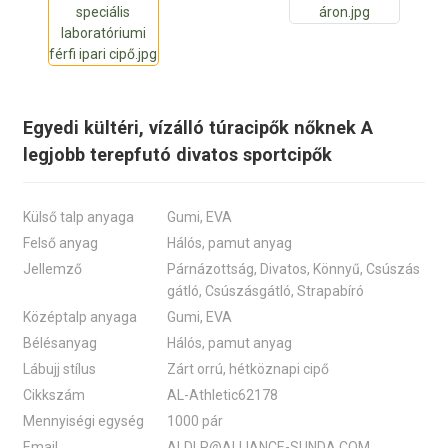
Egyedi kültéri, vízálló túracipők nőknek A
legjobb terepfutó divatos sportcipők
Külső talp anyaga
Gumi, EVA
Felső anyag
Hálós, pamut anyag
Jellemző
Párnázottság, Divatos, Könnyű, Csúszás
gátló, Csúszásgátló, Strapabíró
Középtalp anyaga
Gumi, EVA
Bélésanyag
Hálós, pamut anyag
Lábujj stílus
Zárt orrú, hétköznapi cipő
Cikkszám
AL-Athletic62178
Mennyiségi egység
1000 pár
Email
ALDLP@ALLIANCE-SUNDA.COM