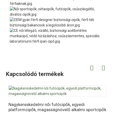
Kapcsolódó termékek
E
c
Nagykereskedelmi női futócipők, egyedi
platformcipők, magasságnövelő alkalmi sportcipők