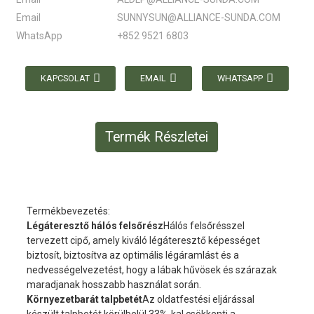
Email
SUNNYSUN@ALLIANCE-SUNDA.COM
WhatsApp
+852 9521 6803
KAPCSOLAT
EMAIL
WHATSAPP
Termék Részletei
Termékbevezetés:
Légáteresztő hálós felsőrész
Hálós felsőrésszel
tervezett cipő, amely kiváló légáteresztő képességet
biztosít, biztosítva az optimális légáramlást és a
nedvességelvezetést, hogy a lábak hűvösek és szárazak
maradjanak hosszabb használat során.
Környezetbarát talpbetét
Az oldatfestési eljárással