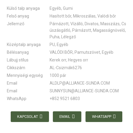
Külső talp anyaga
Egyéb, Gumi
Felső anyag
Hasított bőr, Mikroszálas, Valódi bőr
Jellemző
Párnázott, Vízálló, Divatos, Masszázs, Cs
úszásgátló, Párnázott, Magasságnövelő,
Puha, Lélegző
Középtalp anyaga
PU, Egyéb
Bélésanyag
VALÓDI BŐR, Pamutszövet, Egyéb
Lábujj stílus
Kerek orr, Hegyes orr
Cikkszám
AL-Csizmák6276
Mennyiségi egység
1000 pár
Email
ALDLP@ALLIANCE-SUNDA.COM
Email
SUNNYSUN@ALLIANCE-SUNDA.COM
WhatsApp
+852 9521 6803
KAPCSOLAT
EMAIL
WHATSAPP