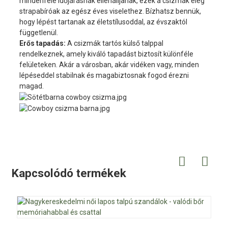
mindenféle időjárásnak ellenálljanak, ezek a csizmák elég
strapabíróak az egész éves viselethez. Bízhatsz bennük,
hogy lépést tartanak az életstílusoddal, az évszaktól
függetlenül.
Erős tapadás:
A csizmák tartós külső talppal
rendelkeznek, amely kiváló tapadást biztosít különféle
felületeken. Akár a városban, akár vidéken vagy, minden
lépéseddel stabilnak és magabiztosnak fogod érezni
magad.
Kapcsolódó termékek