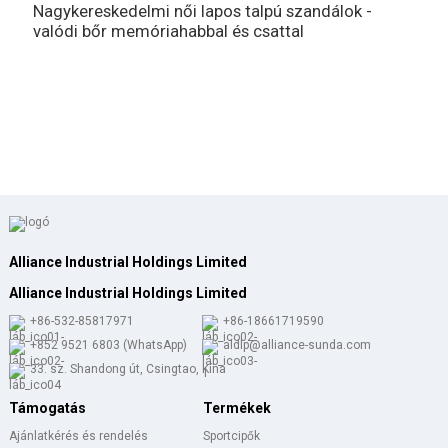
Nagykereskedelmi női lapos talpú szandálok -
N
valódi bőr memóriahabbal és csattal
b
Alliance Industrial Holdings Limited
Alliance Industrial Holdings Limited
+86-532-85817971
+86-18661719590
+852 9521 6803 (WhatsApp)
aldlp@alliance-sunda.com
33. sz. Shandong út, Csingtao, Kína
Támogatás
Termékek
Ajánlatkérés és rendelés
Sportcipők