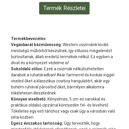
Termék Részletei
Termékbevezetés:
Vegánbarát kézművesség:
Western csizmáink kiváló
minőségű műbőrből készülnek, így stílusos megjelenést
biztosítanak, állati eredetű termékek nélkül. Ez egyben a
divat és a környezet védelme is!
Sokoldalú stílus:
Ezek a csizmák nélkülözhetetlen
darabok a ruhatáradban! Akár farmerrel és kockás inggel
viseled őket a klasszikus cowboy hangulatért, akár egy
bohém ruhával párosítod őket, bármilyen alkalomra
tökéletesen illeszkednek.
Könnyen viselhető:
Kényelmes, 5 cm-es sarokkal és
praktikus oldalsó cipzárral könnyedén fel- és levehető.
Tökéletes egy esti tánchoz vagy csak úgy a városban való
séta közben.
Egész évszakos tartósság:
Úgy tervezték, hogy