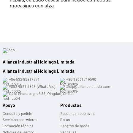
mocasines con alza
p
h
z
Alianza Industrial Holdings Limitada
Alianza Industrial Holdings Limitada
+86-532-85817971
+86-18661719590
+852 9521 6803 (WhatsApp)
aldlp@alliance-sunda.com
Calle Shandong n.º 33, Qingdao, China
Apoyo
Productos
Consulta y pedido
Zapatillas deportivas
Servicios posteriores
Botas
Formación técnica
Zapatos de moda
Noticias del sector
Sandalias