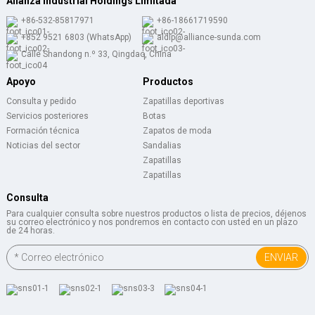
Alianza Industrial Holdings Limitada
+86-532-85817971
+86-18661719590
+852 9521 6803 (WhatsApp)
aldlp@alliance-sunda.com
Calle Shandong n.º 33, Qingdao, China
Apoyo
Productos
Consulta y pedido
Zapatillas deportivas
Servicios posteriores
Botas
Formación técnica
Zapatos de moda
Noticias del sector
Sandalias
Zapatillas
Zapatillas
Consulta
Para cualquier consulta sobre nuestros productos o lista de precios, déjenos
su correo electrónico y nos pondremos en contacto con usted en un plazo
de 24 horas.
ENVIAR