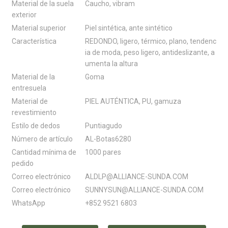
Material de la suela
Caucho, vibram
exterior
Material superior
Piel sintética, ante sintético
Característica
REDONDO, ligero, térmico, plano, tendenc
ia de moda, peso ligero, antideslizante, a
umenta la altura
Material de la
Goma
entresuela
Material de
PIEL AUTÉNTICA, PU, ​​gamuza
revestimiento
Estilo de dedos
Puntiagudo
Número de artículo
AL-Botas6280
Cantidad mínima de
1000 pares
pedido
Correo electrónico
ALDLP@ALLIANCE-SUNDA.COM
Correo electrónico
SUNNYSUN@ALLIANCE-SUNDA.COM
WhatsApp
+852 9521 6803