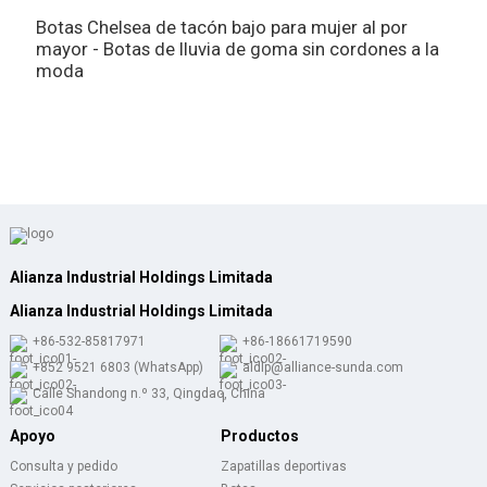
Botas Chelsea de tacón bajo para mujer al por
mayor - Botas de lluvia de goma sin cordones a la
B
moda
c
c
m
Alianza Industrial Holdings Limitada
Alianza Industrial Holdings Limitada
+86-532-85817971
+86-18661719590
+852 9521 6803 (WhatsApp)
aldlp@alliance-sunda.com
Calle Shandong n.º 33, Qingdao, China
Apoyo
Productos
Consulta y pedido
Zapatillas deportivas