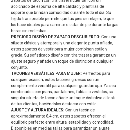
zapatos de tacón con tira trasera cuentan con un
acolchado de espuma de alta calidad y plantillas de
soporte que brindan comodidad durante todo el día. Su
tejido transpirable permite que tus pies se relajen, lo que
los hace ideales para caminar o estar de pie durante largas
horas sin molestias.
PRECIOSO DISEÑO DE ZAPATO DESCUBIERTO:
Con una
silueta clásica y atemporal y una elegante punta afilada,
estos zapatos de vestir para mujer combinan estilo y
gracia. Su sofisticado diseño con tira trasera garantiza un
ajuste seguro y añade un toque de distinción a cualquier
conjunto.
TACONES VERSÁTILES PARA MUJER:
Perfectos para
cualquier ocasión, estos tacones gruesos son un
complemento versátil para cualquier guardarropa. Ya sea
combinados con jeans, pantalones, faldas o vestidos, su
singular silueta de tacón añade un toque distintivo al look
de tus clientas, haciéndolas destacar con estilo.
AJUSTE Y ALTURA IDEALES:
Con un tacón de
aproximadamente 8,4 cm, estos zapatos ofrecen el
equilibrio perfecto entre altura, estabilidad y comodidad.
Disponibles en medias tallas para garantizar un ajuste