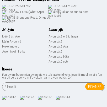
+86-532-85817971
+86-18661719590
+852 9521 6803(WhatsApp)
aldlp@alliance-sunda.com
No. 33 Shandong Road, Qingdao,
China
Àtìlẹ́yìn
Àwọn Ọjà
Ìbéèrè àti Àṣẹ
Àwọn bàtà eré ìdárayá
Lẹ́yìn Àwọn Iṣẹ́
Àwọn bàtà
Ikẹkọ Imọ-ẹrọ
Àwọn bàtà Àṣà
Awọn iroyin Ile-iṣẹ
Àwọn bàtà
Awọn bata bàtà
Àwọn bàtà ẹsẹ̀
Ìbéèrè
Fun awọn ibeere nipa awọn ọja wa tabi atokọ idiyele, jọwọ fi imeeli rẹ silẹ fun
wa ati pe a yoo wa ni ifọwọkan laarin awọn wakati 24.
FIRANṢẸ́