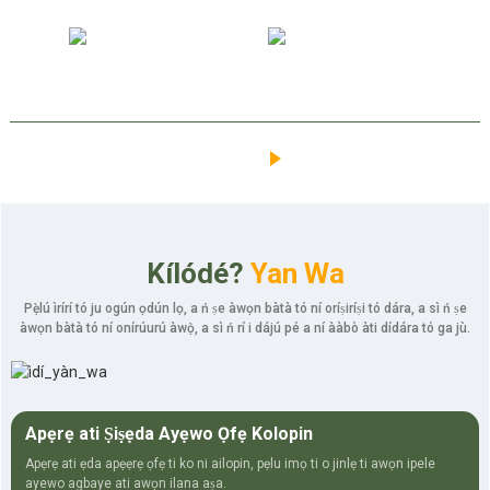
+
+
25
3000
ỌDÚN ÌRÍRÍ
OṢIṢẸ́ TÓ DÚRÓ ṢINṢIN
NIPA RE
Kílódé?
Yan Wa
Pẹ̀lú ìrírí tó ju ogún ọdún lọ, a ń ṣe àwọn bàtà tó ní oríṣiríṣi tó dára, a sì ń ṣe
àwọn bàtà tó ní onírúurú àwọ̀, a sì ń rí i dájú pé a ní ààbò àti dídára tó ga jù.
Apẹrẹ ati Ṣiṣẹda Ayẹwo Ọfẹ Kolopin
Apẹrẹ ati ẹda apẹẹrẹ ọfẹ ti ko ni ailopin, pẹlu imọ ti o jinlẹ ti awọn ipele
ayewo agbaye ati awọn ilana aṣa.