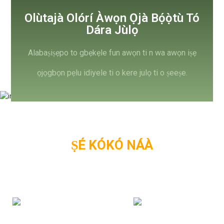
Olùtajà Olórí Àwọn Ọjà Bọ́ọ̀tù Tó
Dára Jùlọ
Alabaṣiṣẹpo to gbẹkẹle fun awọn ti n wa awọn iṣẹ
ọjọgbọn pẹlu idiyele ti o kere julọ ti o ṣeeṣe.
IṢAKOSO PẸPẸ IPESE
ṢÉ KÓKÓ NÁÀ
A pese Imọ ati Itọsọna Ọjọgbọn si
Ni idaniloju pe alabara wa gba ọja ati iṣẹ ti o dara julọ.
+
+
20
50
ÀWỌN ÀMÌ ÌṢÒWÒ TIER1
QC & OLÙTAJÀ