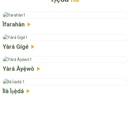
Ìfarahàn
Yàrá Gígé
Yàrá Àyẹ̀wò
Ìlà Ìṣẹ̀dá