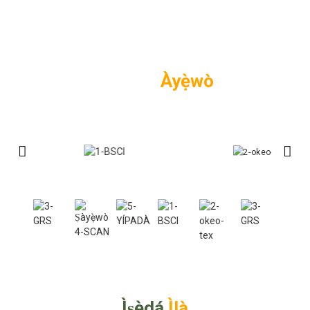
Ẹnikẹta
Àyẹ̀wò
Ti kọja ibamu awujọ ati aabo fun awọn alabara nla, gẹgẹbi BSCI, SMETA,
WCA, SEDEX, Higg, GRS.
Ìṣẹ̀dá
Ìlà