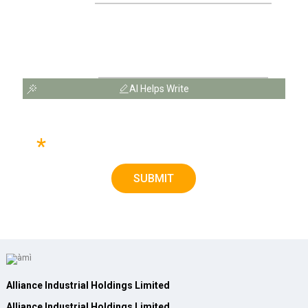
Message
AI Helps Write
Kindly please complete all fields to ensure we can offer a
*
more precise proposal.
SUBMIT
Alliance Industrial Holdings Limited
Alliance Industrial Holdings Limited