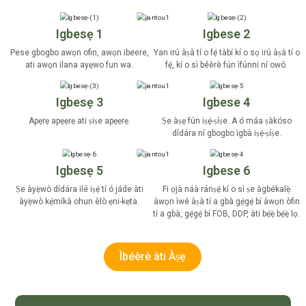
Igbesẹ 1
Igbese 2
Pese gbogbo awọn ofin, awọn ibeere,
Yan irú àṣà tí o fẹ́ tàbí kí o sọ irú àṣà tí o
ati awọn ilana ayẹwo fun wa.
fẹ́, kí o sì béèrè fún ìfúnni ní owó.
Igbesẹ 3
Igbese 4
Apẹrẹ apẹẹrẹ ati ṣiṣe apẹẹrẹ.
Ṣe àṣẹ fún iṣẹ́-ṣíṣe. A ó máa ṣàkóso
dídára ní gbogbo ìgbà iṣẹ́-ṣíṣe.
Igbesẹ 5
Igbese 6
Ṣe àyẹ̀wò dídára ilé iṣẹ́ tí ó jáde àti
Fi ọjà náà ránṣẹ́ kí o sì ṣe àgbékalẹ̀
àyẹ̀wò kẹ́míkà ohun èlò ẹni-kẹta.
àwọn ìwé àṣà tí a gbà gẹ́gẹ́ bí àwọn òfin
tí a gbà, gẹ́gẹ́ bí FOB, DDP, àti bẹ́ẹ̀ bẹ́ẹ̀ lọ.
Ìbéèrè àti Àṣẹ