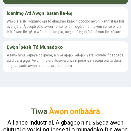
Idanimọ Ati Awọn Ibatan Ile-Iṣẹ
Wíwọlé sí ibi ìkópamọ́ ọjà tó gbajúmọ̀ káàkiri gbogbo àwọn ìkànnì ìtajà lórí
ayélujára. Àjọṣepọ̀ pẹ̀lú àwọn ilé iṣẹ́ tó lé ní ọgọ́rùn-ún, àwọn ilé iṣẹ́ ohun
èlò, àwọn ilé iṣẹ́ tó wà níta gbangba, àwọn ilé iṣẹ́ ètò àti àwọn ilé ìkópamọ́
kárí ayé.
Ẹ̀wọ̀n Ìpèsè Tó Munadoko
A tayọ ninu iṣapeye pq ipese, a n ṣe ajọpọ iṣelọpọ iyara, idiyele ifigagbaga,
ati didara giga. Awọn imọ-ẹrọ ilọsiwaju wa n pese iye, ṣetọju ọja to dara
julọ, ati pade awọn aini alabara daradara.
Tiwa
Àwọn oníbàárà
Alliance Industrial, A gbagbọ ninu ṣiṣẹda awọn
ojutu ti o yorisi pq ipese ti o munadoko fun awọn