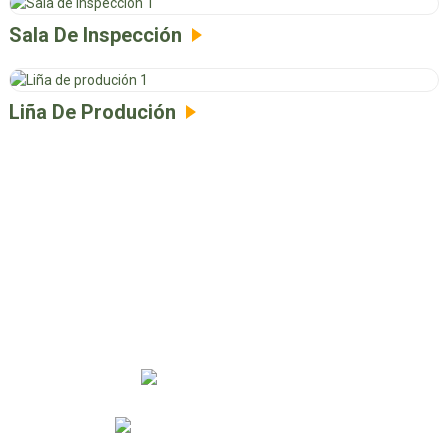
Sala De Inspección
Liña De Produción
GET IN TOUCH WITH
US
+86 18661719590
aldlp@alliance-sunda.com