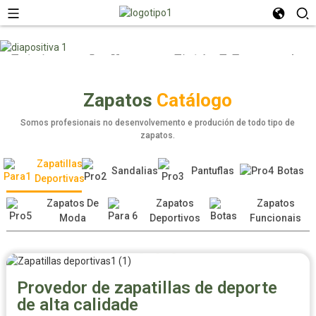
Fabricante De Zapatos Fiable E Exportador
Líder De Calzado
Zapatos
Catálogo
Somos profesionais no desenvolvemento e produción de todo tipo de
zapatos.
Zapatillas
Sandalias
Pantuflas
Botas
Deportivas
Zapatos De
Zapatos
Zapatos
Moda
Deportivos
Funcionais
Provedor de zapatillas de deporte
de alta calidade