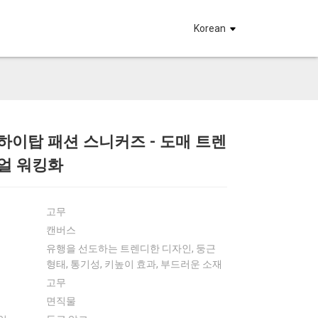
요
Korean
하이탑 패션 ​​스니커즈 - 도매 트렌
Loading...
Loading...
Loadin
Loadin
얼 워킹화
고무
캔버스
유행을 선도하는 트렌디한 디자인, 둥근
형태, 통기성, 키높이 효과, 부드러운 소재
고무
면직물