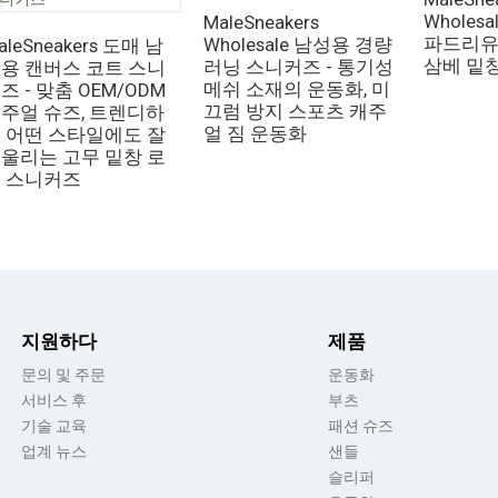
Wholes
MaleSneakers
파드리유 
Wholesale 남성용 경량
aleSneakers 도매 남
삼베 밑
러닝 스니커즈 - 통기성
용 캔버스 코트 스니
메쉬 소재의 운동화, 미
즈 - 맞춤 OEM/ODM
끄럼 방지 스포츠 캐주
주얼 슈즈, 트렌디하
얼 짐 운동화
 어떤 스타일에도 잘
울리는 고무 밑창 로
 스니커즈
지원하다
제품
문의 및 주문
운동화
서비스 후
부츠
기술 교육
패션 슈즈
업계 뉴스
샌들
슬리퍼