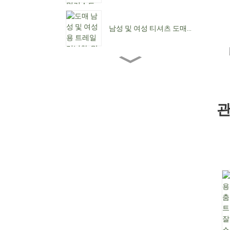
남성 및 여성 티셔츠 도매...
도매 여성용 앵클 부츠...
관
여성용 로우힐 도매...
맞춤형 방수 레이스업 C...
뾰족한 앞코 여성용 카우보
이 부츠...