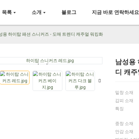
목록
소개
블로그
지금 바로 연락하세
성용 하이탑 패션 ​​스니커즈 - 도매 트렌디 캐주얼 워킹화
남성용 
Loading...
Loading...
디 캐주
밑창 소재
갑피 소재
특징
중창 소재
안감 소재