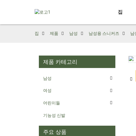
집
집
제품
남성
남성용 스니커즈
남
제품 카테고리
Loading...
Loading...
남성
여성
어린이들
기능성 신발
주요 상품