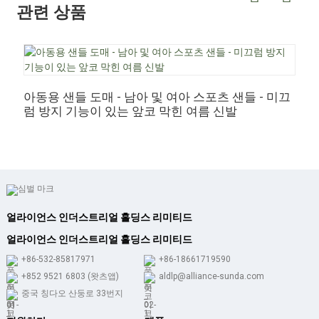
관련 상품
아동용 샌들 도매 - 남아 및 여아 스포츠 샌들 - 미끄
어
럼 방지 기능이 있는 앞코 막힌 여름 신발
픈
얼라이언스 인더스트리얼 홀딩스 리미티드
얼라이언스 인더스트리얼 홀딩스 리미티드
+86-532-85817971
+86-18661719590
+852 9521 6803 (왓츠앱)
aldlp@alliance-sunda.com
중국 칭다오 산둥로 33번지