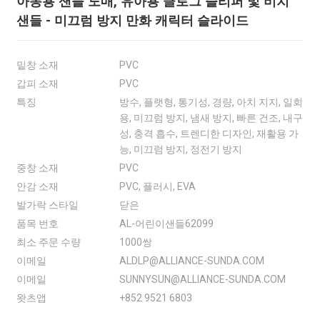
아동용 샌들 도매, 유아용 클로그 슬리퍼 및 비치
샌들 - 미끄럼 방지 만화 캐릭터 슬라이드
밑창 소재
PVC
갑피 소재
PVC
특징
방수, 플랫형, 통기성, 경량, 아치 지지, 일회
용, 미끄럼 방지, 냄새 방지, 빠른 건조, 내구
성, 충격 흡수, 트렌디한 디자인, 재활용 가
능, 미끄럼 방지, 정전기 방지
중창 소재
PVC
안감 소재
PVC, 플러시, EVA
발가락 스타일
닫은
품목 번호
AL-어린이샌들62099
최소 주문 수량
1000쌍
이메일
ALDLP@ALLIANCE-SUNDA.COM
이메일
SUNNYSUN@ALLIANCE-SUNDA.COM
왓츠앱
+852 9521 6803