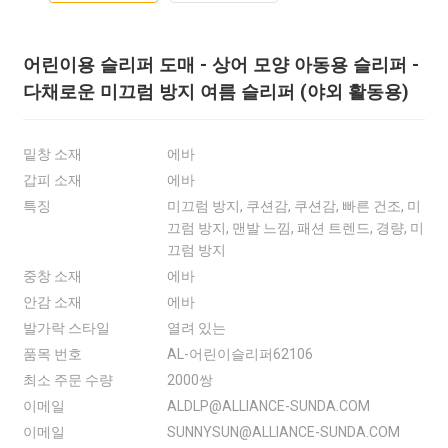
어린이용 슬리퍼 도매 - 상어 모양 아동용 슬리퍼 -
다채로운 미끄럼 방지 여름 슬리퍼 (야외 활동용)
밑창 소재
에바
갑피 소재
에바
특징
미끄럼 방지, 쿠션감, 쿠션감, 빠른 건조, 미
끄럼 방지, 맨발 느낌, 패션 트렌드, 경량, 미
끄럼 방지
중창 소재
에바
안감 소재
에바
발가락 스타일
열려 있는
품목 번호
AL-어린이슬리퍼62106
최소 주문 수량
2000쌍
이메일
ALDLP@ALLIANCE-SUNDA.COM
이메일
SUNNYSUN@ALLIANCE-SUNDA.COM