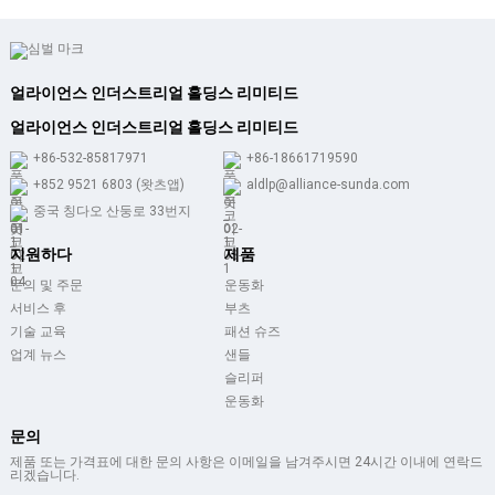
얼라이언스 인더스트리얼 홀딩스 리미티드
얼라이언스 인더스트리얼 홀딩스 리미티드
+86-532-85817971
+86-18661719590
+852 9521 6803 (왓츠앱)
aldlp@alliance-sunda.com
중국 칭다오 산둥로 33번지
지원하다
제품
문의 및 주문
운동화
서비스 후
부츠
기술 교육
패션 슈즈
업계 뉴스
샌들
슬리퍼
운동화
문의
제품 또는 가격표에 대한 문의 사항은 이메일을 남겨주시면 24시간 이내에 연락드
리겠습니다.