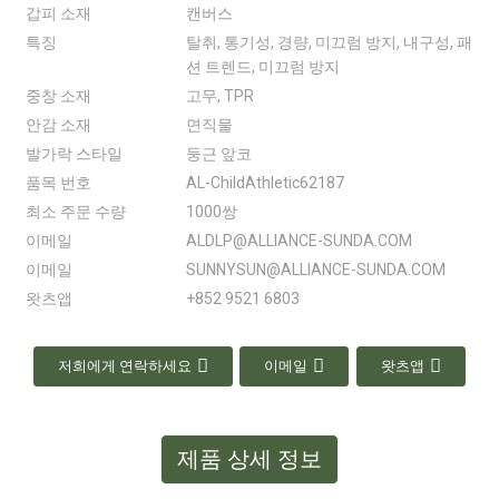
갑피 소재
캔버스
특징
탈취, 통기성, 경량, 미끄럼 방지, 내구성, 패
션 트렌드, 미끄럼 방지
중창 소재
고무, TPR
안감 소재
면직물
발가락 스타일
둥근 앞코
품목 번호
AL-ChildAthletic62187
최소 주문 수량
1000쌍
이메일
ALDLP@ALLIANCE-SUNDA.COM
이메일
SUNNYSUN@ALLIANCE-SUNDA.COM
왓츠앱
+852 9521 6803
저희에게 연락하세요
이메일
왓츠앱
제품 상세 정보