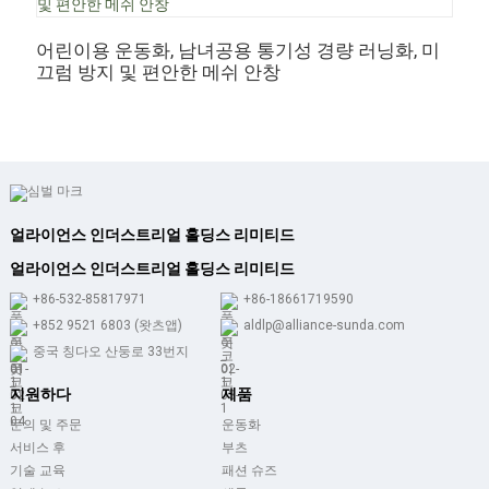
어린이용 운동화, 남녀공용 통기성 경량 러닝화, 미
끄럼 방지 및 편안한 메쉬 안창
얼라이언스 인더스트리얼 홀딩스 리미티드
얼라이언스 인더스트리얼 홀딩스 리미티드
+86-532-85817971
+86-18661719590
+852 9521 6803 (왓츠앱)
aldlp@alliance-sunda.com
중국 칭다오 산둥로 33번지
지원하다
제품
문의 및 주문
운동화
서비스 후
부츠
기술 교육
패션 슈즈