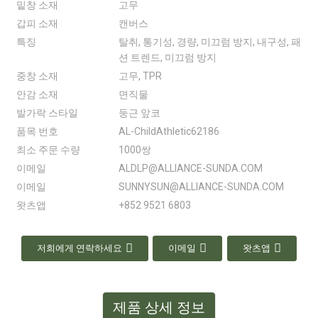
밑창 소재
고무
갑피 소재
캔버스
특징
탈취, 통기성, 경량, 미끄럼 방지, 내구성, 패
션 트렌드, 미끄럼 방지
중창 소재
고무, TPR
안감 소재
면직물
발가락 스타일
둥근 앞코
품목 번호
AL-ChildAthletic62186
최소 주문 수량
1000쌍
이메일
ALDLP@ALLIANCE-SUNDA.COM
이메일
SUNNYSUN@ALLIANCE-SUNDA.COM
왓츠앱
+852 9521 6803
저희에게 연락하세요
이메일
왓츠앱
제품 상세 정보