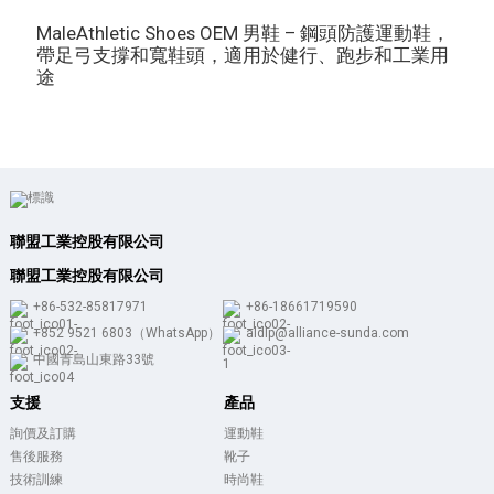
MaleAthletic Shoes OEM 男鞋 – 鋼頭防護運動鞋，
M
帶足弓支撐和寬鞋頭，適用於健行、跑步和工業用
途
聯盟工業控股有限公司
聯盟工業控股有限公司
+86-532-85817971
+86-18661719590
+852 9521 6803（WhatsApp）
aldlp@alliance-sunda.com
中國青島山東路33號
支援
產品
詢價及訂購
運動鞋
售後服務
靴子
技術訓練
時尚鞋