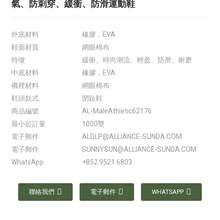
氣、防刺穿、緩衝、防滑運動鞋
外底材料
橡膠，EVA
鞋面材質
網眼棉布
特徵
緩衝、時尚潮流、輕盈、防滑、耐磨
中底材料
橡膠，EVA
襯裡材料
網眼棉布
鞋頭款式
閉趾鞋
商品編號
AL-MaleAthletic62176
最小起訂量
1000雙
電子郵件
ALDLP@ALLIANCE-SUNDA.COM
電子郵件
SUNNYSUN@ALLIANCE-SUNDA.COM
WhatsApp
+852 9521 6803
聯絡我們
電子郵件
WHATSAPP