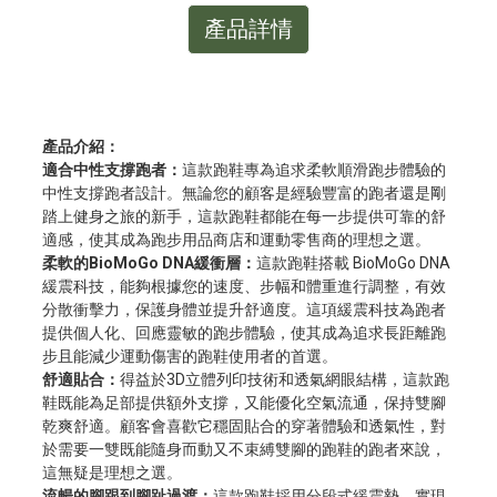
產品詳情
產品介紹：
適合中性支撐跑者：
這款跑鞋專為追求柔軟順滑跑步體驗的
中性支撐跑者設計。無論您的顧客是經驗豐富的跑者還是剛
踏上健身之旅的新手，這款跑鞋都能在每一步提供可靠的舒
適感，使其成為跑步用品商店和運動零售商的理想之選。
柔軟的BioMoGo DNA緩衝層：
這款跑鞋搭載 BioMoGo DNA
緩震科技，能夠根據您的速度、步幅和體重進行調整，有效
分散衝擊力，保護身體並提升舒適度。這項緩震科技為跑者
提供個人化、回應靈敏的跑步體驗，使其成為追求長距離跑
步且能減少運動傷害的跑鞋使用者的首選。
舒適貼合：
得益於3D立體列印技術和透氣網眼結構，這款跑
鞋既能為足部提供額外支撐，又能優化空氣流通，保持雙腳
乾爽舒適。顧客會喜歡它穩固貼合的穿著體驗和透氣性，對
於需要一雙既能隨身而動又不束縛雙腳的跑鞋的跑者來說，
這無疑是理想之選。
流暢的腳跟到腳趾過渡：
這款跑鞋採用分段式緩震墊，實現