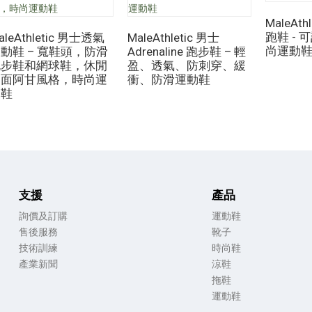
MaleAt
跑鞋 - 可
aleAthletic 男士透氣
MaleAthletic 男士
尚運動鞋
動鞋 – 寬鞋頭，防滑
Adrenaline 跑步鞋 – 輕
跑步鞋和網球鞋，休閒
盈、透氣、防刺穿、緩
網面阿甘風格，時尚運
衝、防滑運動鞋
動鞋
支援
產品
詢價及訂購
運動鞋
售後服務
靴子
技術訓練
時尚鞋
產業新聞
涼鞋
拖鞋
運動鞋