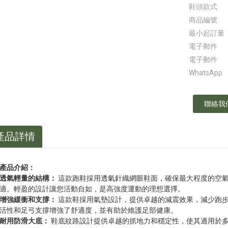
鞋頭款式
商品編號
最小起訂量
電子郵件
電子郵件
WhatsApp
聯絡我
產品詳情
產品介紹：
透氣輕量的結構：
這款跑鞋採用透氣針織網眼鞋面，確保最大程度的空
適。輕盈的設計讓您活動自如，是高強度運動的理想選擇。
增強緩衝和支撐：
這款鞋採用氣墊設計，提供卓越的減震效果，減少跑
活性和足弓支撐增強了舒適度，並有助於維護足部健康。
耐用防滑大底：
鞋底紋路設計提供卓越的抓地力和穩定性，使其適用於