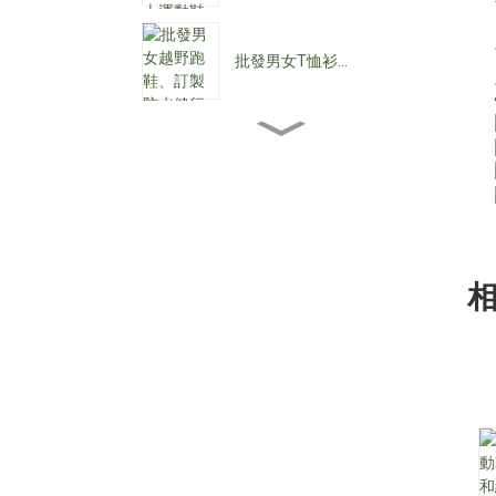
批發男女T恤衫...
批發女士踝靴...
批發女士低跟鞋…
客製化防水繫帶C...
尖頭女式牛仔靴...