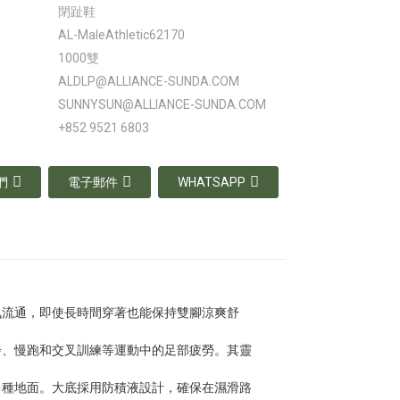
閉趾鞋
AL-MaleAthletic62170
1000雙
ALDLP@ALLIANCE-SUNDA.COM
SUNNYSUN@ALLIANCE-SUNDA.COM
+852 9521 6803
們
電子郵件
WHATSAPP
氣流通，即使長時間穿著也能保持雙腳涼爽舒
步、慢跑和交叉訓練等運動中的足部疲勞。其靈
多種地面。大底採用防積液設計，確保在濕滑路