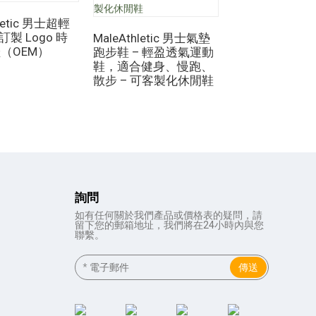
hletic 男士超輕
訂製 Logo 時
MaleAthletic 男士氣墊
男士運動鞋 男
（OEM）
跑步鞋 – 輕盈透氣運動
動鞋 跑步和網球
鞋，適合健身、慢跑、
尚透氣運動鞋
散步 – 可客製化休閒鞋
跑和步行 – 輕
詢問
如有任何關於我們產品或價格表的疑問，請
留下您的郵箱地址，我們將在24小時內與您
聯繫。
傳送