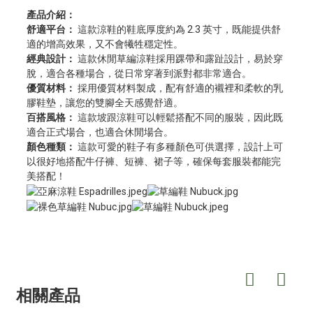
產品介紹：
舒適平台：
這款涼鞋的鞋底厚度約為 2.3 英寸，既能提供舒
適的增高效果，又不會犧牲穩定性。
經典設計：
這款休閒草編涼鞋採用踝帶和露趾設計，易於穿
脫，適合各種場合，從日常穿著到派對都非常適合。
優質材料：
採用優質材料製成，配有舒適的襯裡和柔軟的乳
膠鞋墊，讓您的雙腳全天感覺舒適。
百搭風格：
這款坡跟涼鞋可以輕鬆搭配不同的服裝，因此既
適合正式場合，也適合休閒場合。
顏色種類：
這款可愛的鞋子有多種顏色可供選擇，設計上可
以很好地搭配牛仔褲、短褲、裙子等，確保每套服裝都能完
美搭配！
相關產品