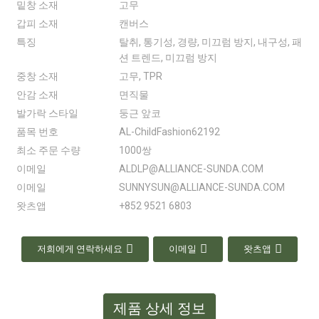
밑창 소재
고무
갑피 소재
캔버스
특징
탈취, 통기성, 경량, 미끄럼 방지, 내구성, 패
션 트렌드, 미끄럼 방지
중창 소재
고무, TPR
안감 소재
면직물
발가락 스타일
둥근 앞코
품목 번호
AL-ChildFashion62192
최소 주문 수량
1000쌍
이메일
ALDLP@ALLIANCE-SUNDA.COM
이메일
SUNNYSUN@ALLIANCE-SUNDA.COM
왓츠앱
+852 9521 6803
저희에게 연락하세요
이메일
왓츠앱
제품 상세 정보