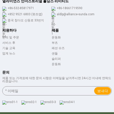
얼라이언스 인더스트리얼 홀딩스 리미티드
+86-532-85817971
+86-18661719590
+852 9521 6803 (왓츠앱)
aldlp@alliance-sunda.com
중국 칭다오 산둥로 33번지
지원하다
제품
문의 및 주문
운동화
서비스 후
부츠
기술 교육
패션 슈즈
업계 뉴스
샌들
슬리퍼
운동화
문의
제품 또는 가격표에 대한 문의 사항은 이메일을 남겨주시면 24시간 이내에 연락드
리겠습니다.
보내다