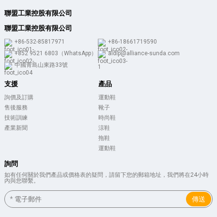
聯盟工業控股有限公司
聯盟工業控股有限公司
+86-532-85817971
+86-18661719590
+852 9521 6803（WhatsApp）
aldlp@alliance-sunda.com
中國青島山東路33號
支援
產品
詢價及訂購
運動鞋
售後服務
靴子
技術訓練
時尚鞋
產業新聞
涼鞋
拖鞋
運動鞋
詢問
如有任何關於我們產品或價格表的疑問，請留下您的郵箱地址，我們將在24小時
內與您聯繫。
傳送