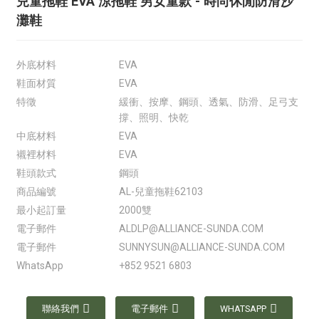
兒童拖鞋 EVA 涼拖鞋 男女童款 - 時尚休閒防滑沙
灘鞋
外底材料
EVA
鞋面材質
EVA
特徵
緩衝、按摩、鋼頭、透氣、防滑、足弓支
撐、照明、快乾
中底材料
EVA
襯裡材料
EVA
鞋頭款式
鋼頭
商品編號
AL-兒童拖鞋62103
最小起訂量
2000雙
電子郵件
ALDLP@ALLIANCE-SUNDA.COM
電子郵件
SUNNYSUN@ALLIANCE-SUNDA.COM
WhatsApp
+852 9521 6803
聯絡我們
電子郵件
WHATSAPP