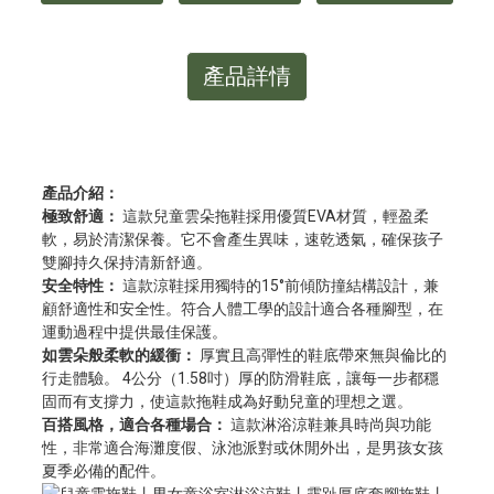
產品詳情
產品介紹：
極致舒適：
這款兒童雲朵拖鞋採用優質EVA材質，輕盈柔
軟，易於清潔保養。它不會產生異味，速乾透氣，確保孩子
雙腳持久保持清新舒適。
安全特性：
這款涼鞋採用獨特的15°前傾防撞結構設計，兼
顧舒適性和安全性。符合人體工學的設計適合各種腳型，在
運動過程中提供最佳保護。
如雲朵般柔軟的緩衝：
厚實且高彈性的鞋底帶來無與倫比的
行走體驗。 4公分（1.58吋）厚的防滑鞋底，讓每一步都穩
固而有支撐力，使這款拖鞋成為好動兒童的理想之選。
百搭風格，適合各種場合：
這款淋浴涼鞋兼具時尚與功能
性，非常適合海灘度假、泳池派對或休閒外出，是男孩女孩
夏季必備的配件。