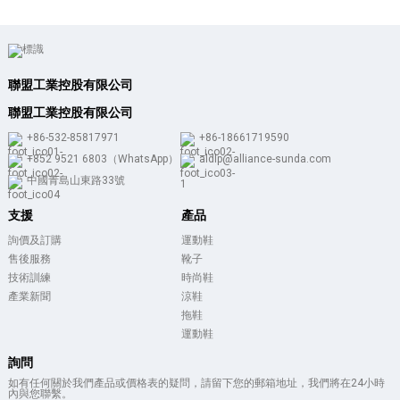
聯盟工業控股有限公司
聯盟工業控股有限公司
+86-532-85817971
+86-18661719590
+852 9521 6803（WhatsApp）
aldlp@alliance-sunda.com
中國青島山東路33號
支援
產品
詢價及訂購
運動鞋
售後服務
靴子
技術訓練
時尚鞋
產業新聞
涼鞋
拖鞋
運動鞋
詢問
如有任何關於我們產品或價格表的疑問，請留下您的郵箱地址，我們將在24小時
內與您聯繫。