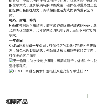
貼合感，即使長時間穿著也能保持舒適。鞋底採用不留痕蹟
的橡膠大底，並飾以獨特的海膽紋路，確保在濕滑路面上也
能提供出色的抓地力，為積極的生活方式提供防滑安全保
障。
輕巧、耐用、時尚
Nalu拖鞋採用耐用結構，飾有裝飾縫線和刺繡鉤狀logo，展
現時尚休閒風格。尺寸範圍從7碼到18碼，滿足不同顧客的
需求。
一年保固
OluKai鞋履提供一年保固，確保精湛的工藝和完善的售後服
務，避免出現製造缺陷，例如縫線磨損和鞋帶鬆脫等問題，
確保您的客戶滿意。
相關產品