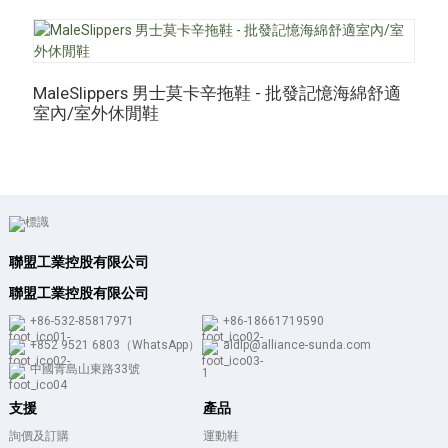
M
MaleSlippers 男士莫卡辛拖鞋 - 批發記憶海綿舒適
室內/室外休閒鞋
聯盟工業控股有限公司
聯盟工業控股有限公司
+86-532-85817971
+86-18661719590
+852 9521 6803（WhatsApp）
aldlp@alliance-sunda.com
中國青島山東路33號
支援
產品
詢價及訂購
運動鞋