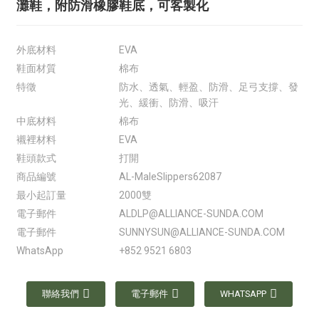
灘鞋，附防滑橡膠鞋底，可客製化
外底材料
EVA
鞋面材質
棉布
特徵
防水、透氣、輕盈、防滑、足弓支撐、發
光、緩衝、防滑、吸汗
中底材料
棉布
襯裡材料
EVA
鞋頭款式
打開
商品編號
AL-MaleSlippers62087
最小起訂量
2000雙
電子郵件
ALDLP@ALLIANCE-SUNDA.COM
電子郵件
SUNNYSUN@ALLIANCE-SUNDA.COM
WhatsApp
+852 9521 6803
聯絡我們
電子郵件
WHATSAPP