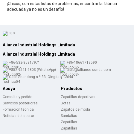
¡Chicos, con estas listas de problemas, encontrar la fábrica
adecuada ya no es un desafío!
Alianza Industrial Holdings Limitada
Alianza Industrial Holdings Limitada
+86-532-85817971
+86-18661719590
+852 9521 6803 (WhatsApp)
aldlp@alliance-sunda.com
Calle Shandong n.º 33, Qingdao, China
Apoyo
Productos
Consulta y pedido
Zapatillas deportivas
Servicios posteriores
Botas
Formación técnica
Zapatos de moda
Noticias del sector
Sandalias
Zapatillas
Zapatillas