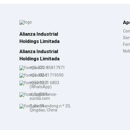
Ap
Con
Alianza Industrial
Ser
Holdings Limitada
For
Alianza Industrial
Not
Holdings Limitada
+86-532-85817971
+86-18661719590
+852 9521 6803
(WhatsApp)
aldlp@alliance-
sunda.com
Calle Shandong n.º 33,
Qingdao, China