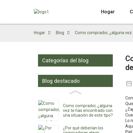
Hogar
C
Hogar
Blog
Como comprador, ¿alguna vez t
Co
Categorías del blog
de
Blog destacado
Com
Quie
Como comprador, ¿alguna
¿Zap
vez te has encontrado con
Cuan
una situación de este tipo?
Lo 
Aquí
¿Por qué deberían los
Piel
compradores elegir