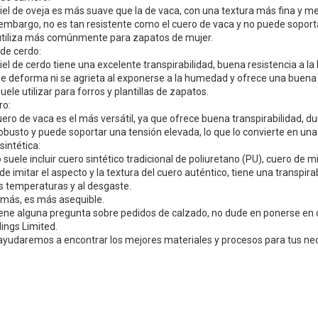
iel de oveja es más suave que la de vaca, con una textura más fina y mej
embargo, no es tan resistente como el cuero de vaca y no puede soporta
utiliza más comúnmente para zapatos de mujer.
 de cerdo:
iel de cerdo tiene una excelente transpirabilidad, buena resistencia a la
e deforma ni se agrieta al exponerse a la humedad y ofrece una buena 
uele utilizar para forros y plantillas de zapatos.
ro:
uero de vaca es el más versátil, ya que ofrece buena transpirabilidad, dur
obusto y puede soportar una tensión elevada, lo que lo convierte en una 
 sintética:
 suele incluir cuero sintético tradicional de poliuretano (PU), cuero de m
e imitar el aspecto y la textura del cuero auténtico, tiene una transpirabi
s temperaturas y al desgaste.
más, es más asequible.
iene alguna pregunta sobre pedidos de calzado, no dude en ponerse en c
ings Limited.
 ayudaremos a encontrar los mejores materiales y procesos para tus ne