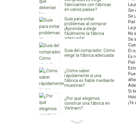
fabricantes con fábricas
La p
en varios países?
Sin 
Se 
Guía para evitar
Piel
problemas al comprar:
La p
¡Aprenda a elegir
fácilmente la fábrica
No s
adecuada!
Se s
Cue
Guía del comprador: Cómo
El c
elegir la fábrica adecuada
Es r
Piel
Esto
¿Cómo saber
Pued
rápidamente si una
alta
fábrica es fiable mediante
muestras?
Ade
Si t
Hold
¿Por qué elegimos
¡Te
construir una fábrica en
Vietnam?