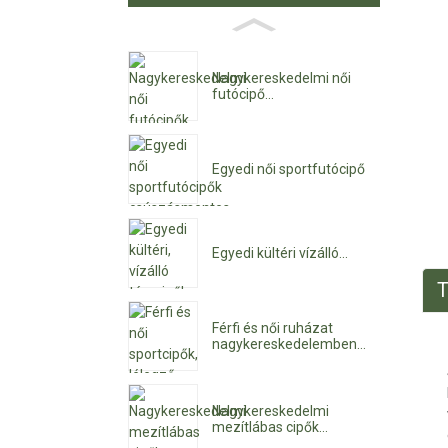
Nagykereskedelmi női
futócipő...
Egyedi női sportfutócipő
Egyedi kültéri vízálló...
T
Férfi és női ruházat
nagykereskedelemben...
Nagykereskedelmi
mezítlábas cipők...