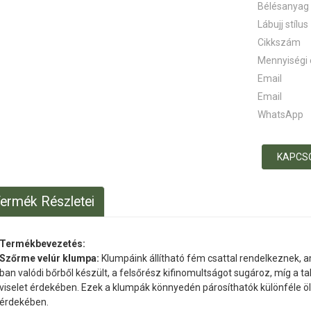
Bélésanyag
Lábujj stílus
Cikkszám
Mennyiségi
Email
Email
WhatsApp
KAPCS
ermék Részletei
Termékbevezetés:
Szőrme velúr klumpa:
Klumpáink állítható fém csattal rendelkeznek, am
ban valódi bőrből készült, a felsőrész kifinomultságot sugároz, míg a t
viselet érdekében. Ezek a klumpák könnyedén párosíthatók különféle ö
érdekében.