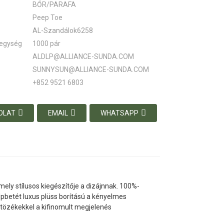
BŐR/PARAFA
Peep Toe
AL-Szandálok6258
 egység
1000 pár
ALDLP@ALLIANCE-SUNDA.COM
SUNNYSUN@ALLIANCE-SUNDA.COM
+852 9521 6803
OLAT
EMAIL
WHATSAPP
ely stílusos kiegészítője a dizájnnak. 100%-
alpbetét luxus plüss borítású a kényelmes
ltözékekkel a kifinomult megjelenés