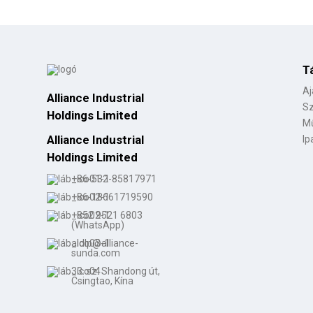
T
Aj
Alliance Industrial
Sz
Holdings Limited
Mű
Alliance Industrial
Ip
Holdings Limited
+86-532-85817971
+86-18661719590
+852 9521 6803
(WhatsApp)
aldlp@alliance-
sunda.com
33. sz. Shandong út,
Csingtao, Kína