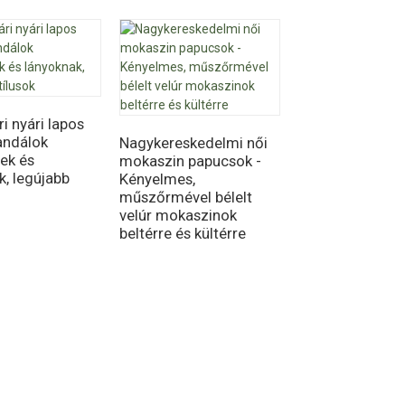
i nyári lapos
OEM női
andálok
memóriahabos
Nagykereskedelmi női
ek és
papucsok - kön
mokaszin papucsok -
k, legújabb
beltéri lábbelik 
Kényelmes,
eldobható opci
műszőrmével bélelt
velúr mokaszinok
beltérre és kültérre