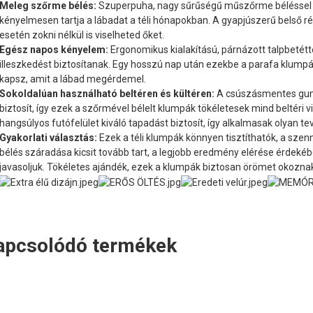
Meleg szőrme bélés:
Szuperpuha, nagy sűrűségű műszőrme béléssel e
kényelmesen tartja a lábadat a téli hónapokban. A gyapjúszerű belső ré
esetén zokni nélkül is viselheted őket.
Egész napos kényelem:
Ergonomikus kialakítású, párnázott talpbetétte
illeszkedést biztosítanak. Egy hosszú nap után ezekbe a parafa klump
kapsz, amit a lábad megérdemel.
Sokoldalúan használható beltéren és kültéren:
A csúszásmentes gumi
biztosít, így ezek a szőrmével bélelt klumpák tökéletesek mind beltéri vi
hangsúlyos futófelület kiváló tapadást biztosít, így alkalmasak olyan 
Gyakorlati választás:
Ezek a téli klumpák könnyen tisztíthatók, a sz
bélés száradása kicsit tovább tart, a legjobb eredmény elérése érdeké
javasoljuk. Tökéletes ajándék, ezek a klumpák biztosan örömet okoznak
apcsolódó termékek