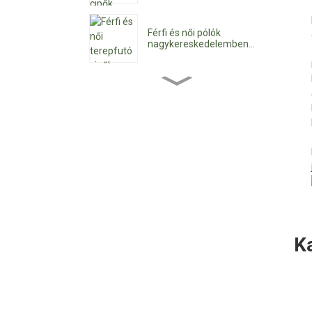
Férfi és női pólók
nagykereskedelemben...
Nagykereskedelmi női
bokacsizma...
Nagykereskedelmi női
alacsony sarkú...
Egyedi vízálló fűzős...
K
Hegyes orrú női cowboy
bokacsizma