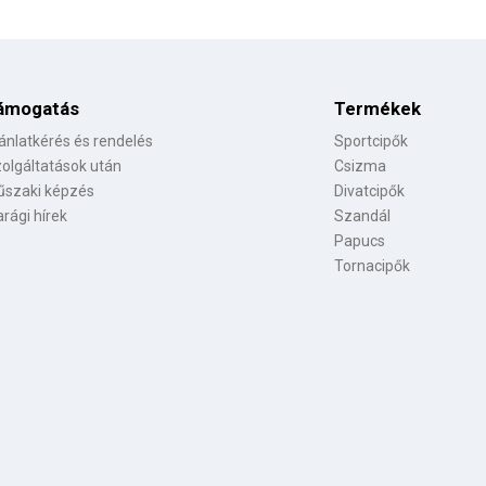
ámogatás
Termékek
ánlatkérés és rendelés
Sportcipők
olgáltatások után
Csizma
szaki képzés
Divatcipők
arági hírek
Szandál
Papucs
Tornacipők