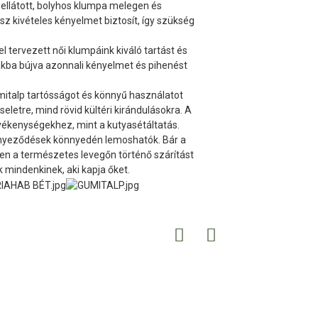
llátott, bolyhos klumpa melegen és
sz kivételes kényelmet biztosít, így szükség
l tervezett női klumpáink kiváló tartást és
ákba bújva azonnali kényelmet és pihenést
talp tartósságot és könnyű használatot
seletre, mind rövid kültéri kirándulásokra. A
tevékenységekhez, mint a kutyasétáltatás.
ennyeződések könnyedén lemoshatók. Bár a
ben a természetes levegőn történő szárítást
 mindenkinek, aki kapja őket.