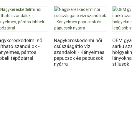
agykereskedelmi női
Nagykereskedelmi női
OEM gyár
lítható szandálok -
csúszásgátló vízi
sarkú sz
ényelmes, pántos
szandálok - Kényelmes
hölgyekn
bbeli tépőzárral
papucsok és papucsok
lányokna
nyárra
stílusok