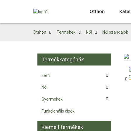
Otthon
Kata
Otthon
Termékek
Női
Női szandálok
Termékkategóriák
Loading...
Loading...
Férfi
Női
Gyermekek
Funkcionális cipők
Kiemelt termékek