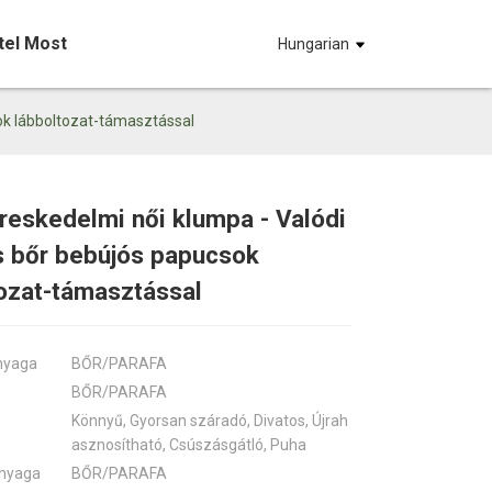
tel Most
Hungarian
ok lábboltozat-támasztással
eskedelmi női klumpa - Valódi
Loading...
Loading...
Loadin
Loadin
s bőr bebújós papucsok
ozat-támasztással
anyaga
BŐR/PARAFA
BŐR/PARAFA
Könnyű, Gyorsan száradó, Divatos, Újrah
asznosítható, Csúszásgátló, Puha
anyaga
BŐR/PARAFA