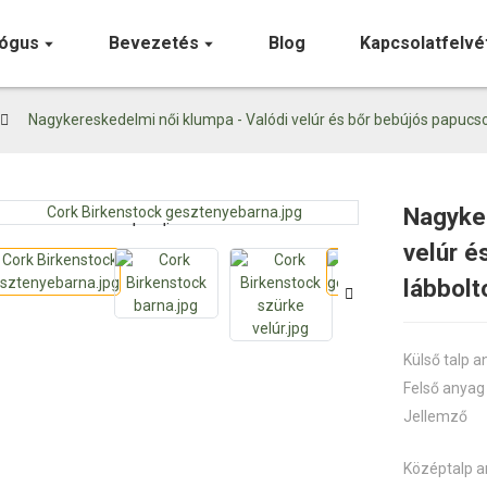
lógus
Bevezetés
Blog
Kapcsolatfelvé
Nagykereskedelmi női klumpa - Valódi velúr és bőr bebújós papucs
Nagyker
Loading...
Loading...
velúr é
lábbolt
Külső talp 
Felső anyag
Jellemző
Középtalp 