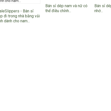
Bán sỉ dép nam và nữ có
Bán sỉ d
thể điều chỉnh...
nhớ...
leSlippers - Bán sỉ
p đi trong nhà bằng vải
nh dành cho nam...