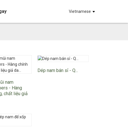
gay
Vietnamese
Dép nam bán sỉ - Q...
mũi nam
pers - Hàng
, chất liệu giả