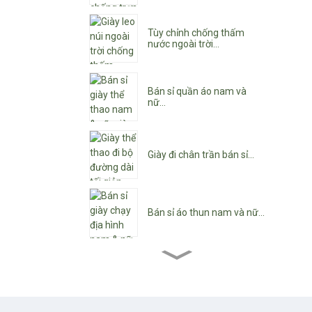
Tùy chỉnh chống thấm
nước ngoài trời...
Bán sỉ quần áo nam và
nữ...
Giày đi chân trần bán sỉ...
Bán sỉ áo thun nam và nữ...
Bán sỉ bốt cổ ngắn nữ...