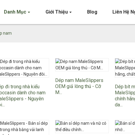
Danh Mục
Giới Thiệu
Blog
Liên Hệ N
p nam
Dép nam MaleSlippers
OEM giả lông thú - Cỡ
p đi trong nhà kiểu
Dép bít 
M...
occasin dành cho nam
MaleSlip
leSlippers - Nguyên
chính hãng
i...
da...