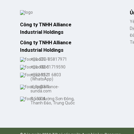
Giày cao gót thấp nữ bán
sỉ...
Ủ
Yê
Công ty TNHH Alliance
Dị
Giày buộc dây chống nước
Industrial Holdings
tùy chỉnh...
Đà
Công ty TNHH Alliance
Ti
Industrial Holdings
Giày cao bồi mũi nhọn
+86-532-85817971
dành cho nữ...
+86-18661719590
+852 9521 6803
(WhatsApp)
aldlp@alliance-
sunda.com
Số 33 đường Sơn Đông,
Thanh Đảo, Trung Quốc