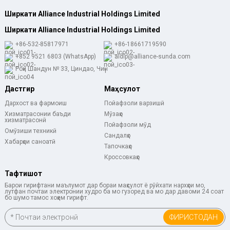
Ширкати Alliance Industrial Holdings Limited
Ширкати Alliance Industrial Holdings Limited
+86-532-85817971
+86-18661719590
+852 9521 6803 (WhatsApp)
aldlp@alliance-sunda.com
Роҳи Шандун № 33, Циндао, Чин
Дастгирӣ
Маҳсулот
Дархост ва фармоиш
Пойафзоли варзишӣ
Хизматрасонии баъди
Мӯзаҳо
хизматрасонӣ
Пойафзоли мӯд
Омӯзиши техникӣ
Сандалҳо
Хабарҳои саноатӣ
Тапочкаҳо
Кроссовкаҳо
Тафтишот
Барои гирифтани маълумот дар бораи маҳсулот ё рӯйхати нархҳои мо,
лутфан почтаи электронии худро ба мо гузоред ва мо дар давоми 24 соат
бо шумо тамос хоҳем гирифт.
ФИРИСТОДАН