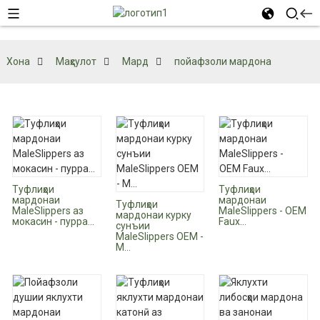
Хона
Маҳсулот
Мард
пойафзоли мардона
Туфлиҳои
Туфлиҳои
мардонаи
мардонаи
Туфлиҳои
MaleSlippers аз
MaleSlippers - OEM
мардонаи курку
мокасин - пурра...
Faux...
сунъии
MaleSlippers OEM -
M...