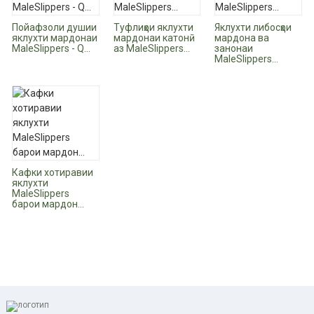
Пойафзоли душии
Туфлиҳои яклухти
Яклухти либосҳои
яклухти мардонаи
мардонаи катонӣ
мардона ва
MaleSlippers - Q...
аз MaleSlippers...
занонаи
MaleSlippers...
Кафки хотиравии
яклухти
MaleSlippers
барои мардон...