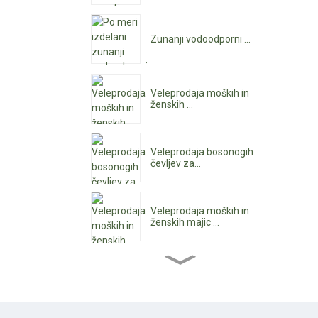
Zunanji vodoodporni ...
Veleprodaja moških in
ženskih ...
Veleprodaja bosonogih
čevljev za...
Veleprodaja moških in
ženskih majic ...
Ženski gležnjarji na
debelo...