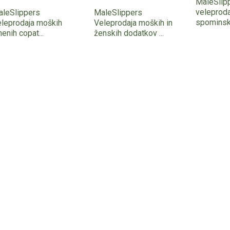
MaleSlip
veleprod
leSlippers
MaleSlippers
spominski
leprodaja moških
Veleprodaja moških in
nenih copat...
ženskih dodatkov ...