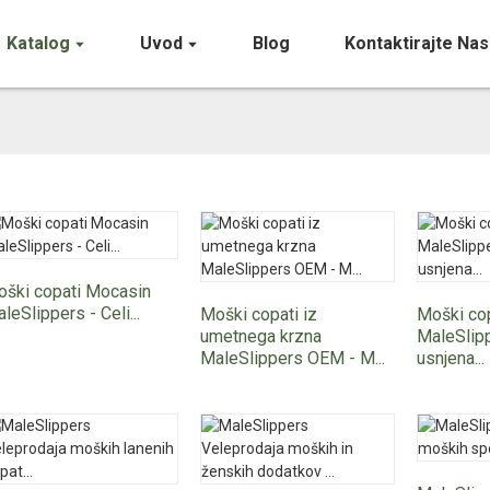
Katalog
Uvod
Blog
Kontaktirajte Nas
ški copati Mocasin
leSlippers - Celi...
Moški copati iz
Moški co
umetnega krzna
MaleSlip
MaleSlippers OEM - M...
usnjena...