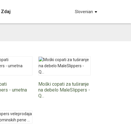
 Zdaj
Slovenian
pati
Moški copati za tuširanje
pers - umetna
na debelo MaleSlippers -
Q...