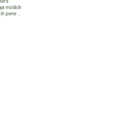
pers
aja moških
h pene ...