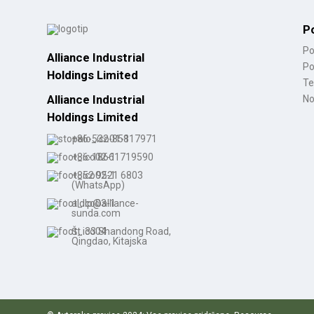
Ženski čevlji z nizko peto
na debelo ...
P
Po
Alliance Industrial
Po
Vodoodporne vezalke po
Holdings Limited
meri ...
Te
Alliance Industrial
No
Holdings Limited
Ženski kavbojski čevlji s
+86-532-85817971
koničastimi prsti...
+86-18661719590
+852 9521 6803
(WhatsApp)
aldlp@alliance-
sunda.com
Št. 33 Shandong Road,
Qingdao, Kitajska