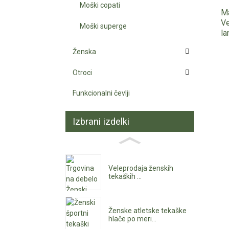
Moški copati
Ma
Ve
Moški superge
la
Ženska
Otroci
Funkcionalni čevlji
Izbrani izdelki
Veleprodaja ženskih
tekaških ...
Ženske atletske tekaške
hlače po meri...