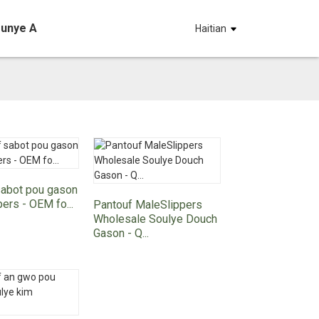
ounye A
Haitian
sabot pou gason
ers - OEM fo...
Pantouf MaleSlippers
Wholesale Soulye Douch
Gason - Q...