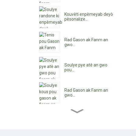
Kouvèti enpèmeyab deyò
pèsonalize...
Rad Gason ak Fanm an
gwo...
Soulye pye atè an gwo
pou...
Rad Gason ak Fanm an
gwo...
Gwosè soulye cheviy pou
fanm...