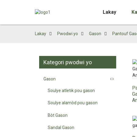
Lakay
Ka
Lakay
Pwodwi yo
Gason
Pantouf Gas
Kategori pwodwi yo
Gason
P
Soulye atletik pou gason
Ga
An
Soulye alamòd pou gason
Bòt Gason
Sandal Gason