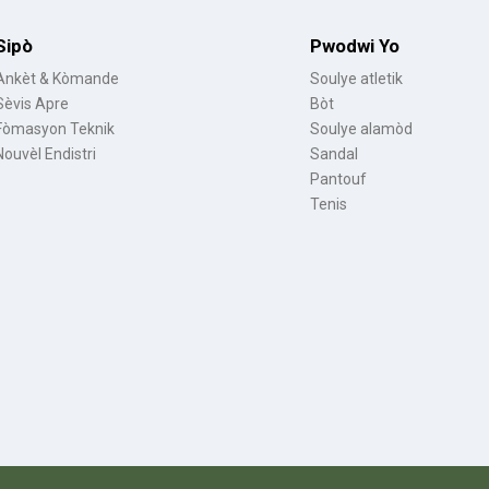
Sipò
Pwodwi Yo
Ankèt & Kòmande
Soulye atletik
Sèvis Apre
Bòt
Fòmasyon Teknik
Soulye alamòd
Nouvèl Endistri
Sandal
Pantouf
Tenis