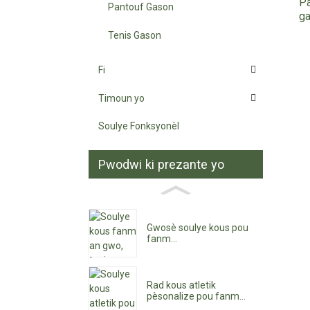
Pa
Pantouf Gason
ga
Tenis Gason
Fi
Timoun yo
Soulye Fonksyonèl
Pwodwi ki prezante yo
Gwosè soulye kous pou
fanm...
Rad kous atletik
pèsonalize pou fanm...