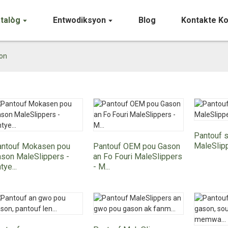
talòg
Entwodiksyon
Blog
Kontakte K
on
Pantouf 
MaleSlipp
antouf Mokasen pou
Pantouf OEM pou Gason
son MaleSlippers -
an Fo Fouri MaleSlippers
tye...
- M...