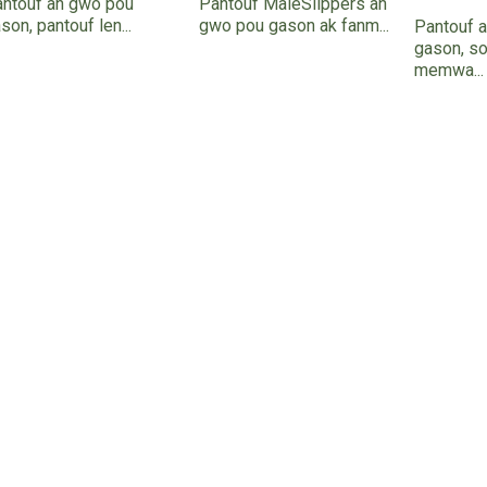
ntouf an gwo pou
Pantouf MaleSlippers an
son, pantouf len...
gwo pou gason ak fanm...
Pantouf 
gason, so
memwa...