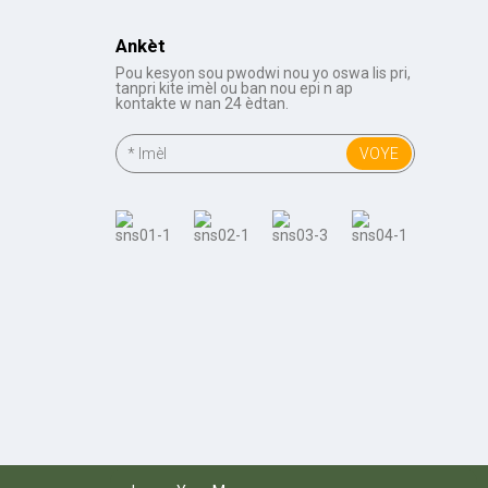
Ankèt
Pou kesyon sou pwodwi nou yo oswa lis pri,
tanpri kite imèl ou ban nou epi n ap
kontakte w nan 24 èdtan.
VOYE