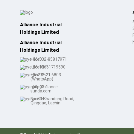
Talon ba pou fanm an gwo
...
Alliance Industrial
Kòsaj lasèt ki enpèmeyab
Holdings Limited
pèsonalize...
Alliance Industrial
Holdings Limited
Soulye Cowboy pou Fanm
+86-532-85817971
ak Pwent Pwent...
+86-18661719590
+852 9521 6803
(WhatsApp)
aldlp@alliance-
sunda.com
No. 33 Shandong Road,
Qingdao, Lachin