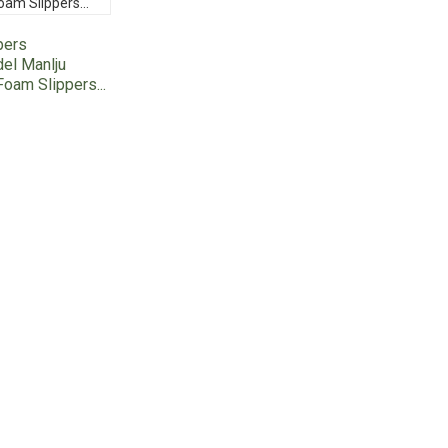
pers
el Manlju
oam Slippers...