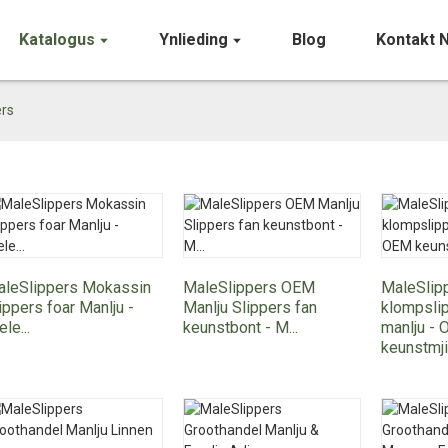
Katalogus
Ynlieding
Blog
Kontakt 
ers
aleSlippers Mokassin
MaleSlippers OEM
MaleSlip
ippers foar Manlju -
Manlju Slippers fan
klompslip
ele...
keunstbont - M...
manlju -
keunstmjit