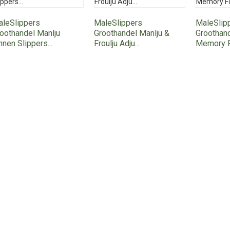
leSlippers
MaleSlippers
MaleSlip
oothandel Manlju
Groothandel Manlju &
Groothand
nnen Slippers...
Froulju Adju...
Memory F