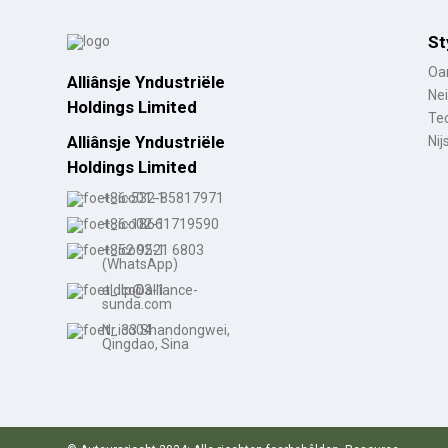
Gruthannel Dames Lege
Hakken ...
St
Oan
Alliânsje Yndustriële
Nei
Oanpaste wetterdichte
Holdings Limited
vetersluiting...
Tec
Alliânsje Yndustriële
Nij
Holdings Limited
Cowboy-skuon mei
puntige teannen foar
+86-532-85817971
froulju...
+86-18661719590
+852 9521 6803
(WhatsApp)
aldlp@alliance-
sunda.com
Nr. 33 Shandongwei,
Qingdao, Sina