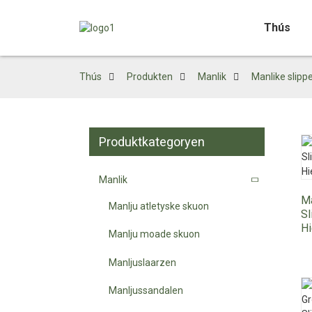
Thús
Thús
Produkten
Manlik
Manlike slipp
Produktkategoryen
Manlik
M
Manlju atletyske skuon
Sl
Hi
Manlju moade skuon
Manljuslaarzen
Manljussandalen