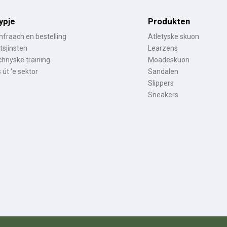
ypje
Produkten
fraach en bestelling
Atletyske skuon
tsjinsten
Learzens
hnyske training
Moadeskuon
s út 'e sektor
Sandalen
Slippers
Sneakers