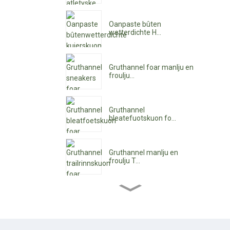
Oanpaste bûten
wetterdichte H...
Gruthannel foar manlju en
froulju...
Gruthannel
bleatefuotskuon fo...
Gruthannel manlju en
froulju T...
Gruthannel enkelboeien
foar froulju...