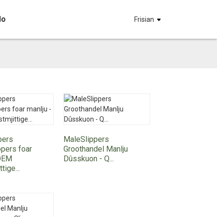
No
Frisian
pers
MaleSlippers
pers foar
Groothandel Manlju
 OEM
Dûsskuon - Q...
tige...