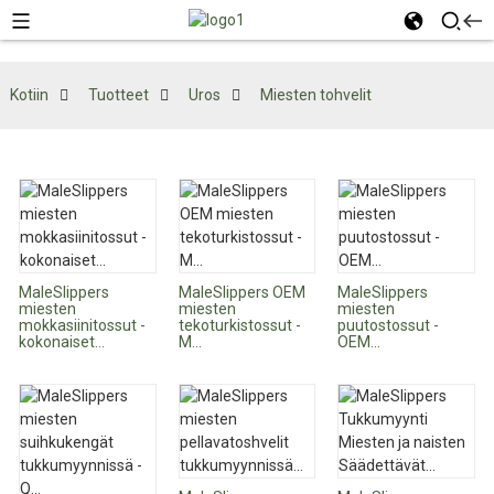
Kotiin
Tuotteet
Uros
Miesten tohvelit
MaleSlippers
MaleSlippers OEM
MaleSlippers
miesten
miesten
miesten
mokkasiinitossut -
tekoturkistossut -
puutostossut -
kokonaiset...
M...
OEM...