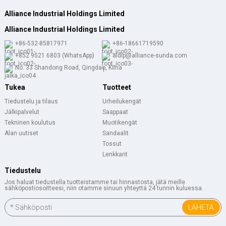
Alliance Industrial Holdings Limited
Alliance Industrial Holdings Limited
+86-532-85817971
+86-18661719590
+852 9521 6803 (WhatsApp)
aldlp@alliance-sunda.com
No. 33 Shandong Road, Qingdao, Kiina
Tukea
Tuotteet
Tiedustelu ja tilaus
Urheilukengät
Jälkipalvelut
Saappaat
Tekninen koulutus
Muotikengät
Alan uutiset
Sandaalit
Tossut
Lenkkarit
Tiedustelu
Jos haluat tiedustella tuotteistamme tai hinnastosta, jätä meille
sähköpostiosoitteesi, niin otamme sinuun yhteyttä 24 tunnin kuluessa.
LÄHETÄ