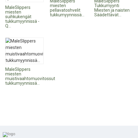
MaleSlippers
MaleSlippers
miesten
Tukkumyynti
MaleSlippers
pellavatoshvelit
Miesten ja naisten
miesten
tukkumyynnissä...
Säädettävät...
suihkukengät
tukkumyynnissä -
Q...
MaleSlippers
miesten
muistivaahtomuovitossut
tukkumyynnissä...