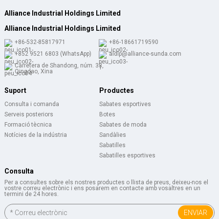
Alliance Industrial Holdings Limited
Alliance Industrial Holdings Limited
+86-532-85817971
+86-18661719590
+852 9521 6803 (WhatsApp)
aldlp@alliance-sunda.com
Carretera de Shandong, núm. 33,
Qingdao, Xina
Suport
Productes
Consulta i comanda
Sabates esportives
Serveis posteriors
Botes
Formació tècnica
Sabates de moda
Notícies de la indústria
Sandàlies
Sabatilles
Sabatilles esportives
Consulta
Per a consultes sobre els nostres productes o llista de preus, deixeu-nos el
vostre correu electrònic i ens posarem en contacte amb vosaltres en un
termini de 24 hores.
ENVIAR