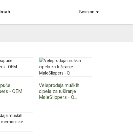
Odmah
Bosnian
apuče
Veleprodaja muških
pers - OEM
cipela za tuširanje
MaleSlippers - Q...