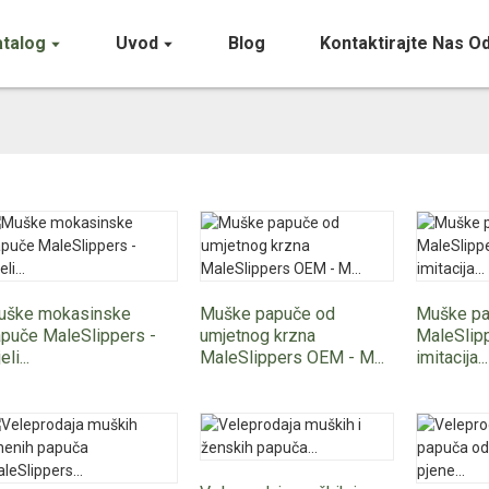
atalog
Uvod
Blog
Kontaktirajte Nas 
uške mokasinske
Muške papuče od
Muške p
puče MaleSlippers -
umjetnog krzna
MaleSlip
eli...
MaleSlippers OEM - M...
imitacija...