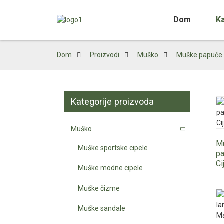
Dom
K
Dom
Proizvodi
Muško
Muške papuče
Kategorije proizvoda
Muško
M
Muške sportske cipele
pa
Cij
Muške modne cipele
Muške čizme
Muške sandale