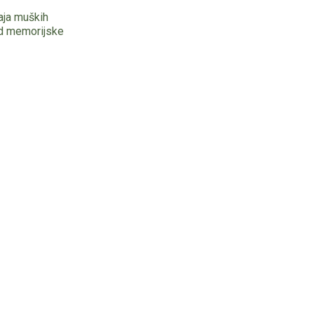
aja muških
d memorijske