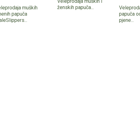
Veleprodaja muških i
ženskih papuča...
leprodaja muških
Veleprod
nenih papuča
papuča o
leSlippers...
pjene...