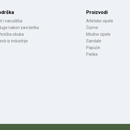
odrška
Proizvodi
it i narudžba
Atletske cipele
luge nakon završetka
Čizme
hnička obuka
Modne cipele
esti iz industrije
Sandale
Papuče
Patike