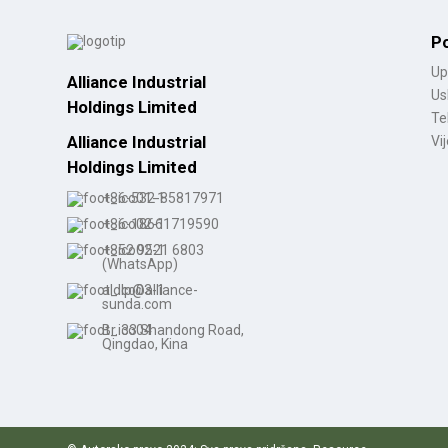
Veleprodaja ženskih cipela
s niskom potpeticom ...
P
Up
Alliance Industrial
Us
Prilagođene vodootporne
Holdings Limited
cipele s vezicama...
Te
Alliance Industrial
Vij
Holdings Limited
Ženske kaubojske cipele
+86-532-85817971
sa špicastim vrhom...
+86-18661719590
+852 9521 6803
(WhatsApp)
aldlp@alliance-
sunda.com
Br. 33 Shandong Road,
Qingdao, Kina