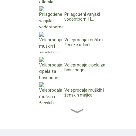
Prilagođeni vanjski
vodootporni H...
Veleprodaja muške i
ženske odjeće...
Veleprodaja cipela za
bose noge...
Veleprodaja muških i
ženskih majica...
Veleprodaja ženskih
čizama do gležnjeva...