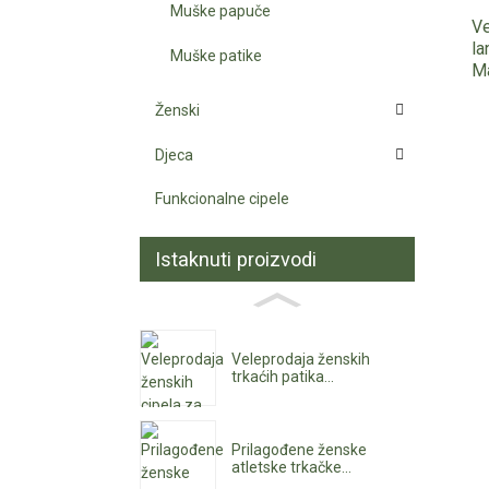
Muške papuče
Ve
la
Muške patike
Ma
Ženski
Djeca
Funkcionalne cipele
Istaknuti proizvodi
Veleprodaja ženskih
trkaćih patika...
Prilagođene ženske
atletske trkačke...