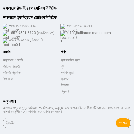
অ্যালায়েন্স ইন্ডাস্ট্রিয়াল হোল্ডিংস লিমিটেড
অ্যালায়েন্স ইন্ডাস্ট্রিয়াল হোল্ডিংস লিমিটেড
+৮৬-৫৩২-৮৫৮১৭৯৭১
+৮৬-১৮৬৬১৭১৯৫৯০
+852 9521 6803 (হোয়াটসঅ্যাপ)
aldlp@alliance-sunda.com
৩৩ নং শানডং রোড, চিংদাও, চীন
সমর্থন
পণ্য
অনুসন্ধান ও অর্ডার
অ্যাথলেটিক জুতা
পরিষেবা পরবর্তী
বুট
কারিগরি প্রশিক্ষণ
ফ্যাশন জুতা
শিল্প সংবাদ
স্যান্ডেল
স্লিপার
স্নিকার্স
অনুসন্ধান
আমাদের পণ্য বা মূল্য তালিকা সম্পর্কে জানতে, অনুগ্রহ করে আপনার ইমেল ঠিকানাটি আমাদের কাছে রেখে যান এবং
আমরা ২৪ ঘন্টার মধ্যে আপনার সাথে যোগাযোগ করব।
পাঠান